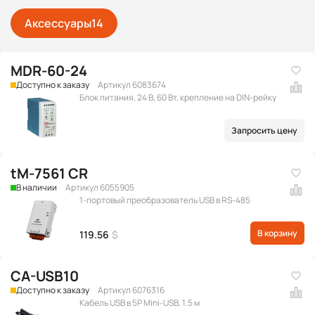
Аксессуары
14
MDR-60-24
Доступно к заказу
Артикул 6083674
Блок питания, 24 В, 60 Вт, крепление на DIN-рейку
Запросить цену
tM-7561 CR
В наличии
Артикул 6055905
1-портовый преобразователь USB в RS-485
В корзину
119.56
$
CA-USB10
Доступно к заказу
Артикул 6076316
Кабель USB в 5P Mini-USB, 1.5 м