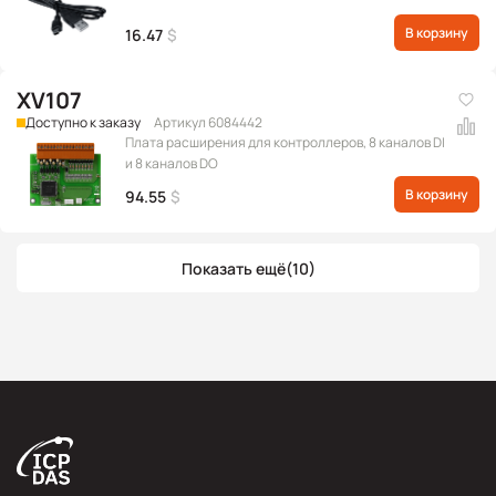
В корзину
16.47
$
XV107
Доступно к заказу
Артикул 6084442
Плата расширения для контроллеров, 8 каналов DI
и 8 каналов DO
В корзину
94.55
$
Показать ещё
(10)