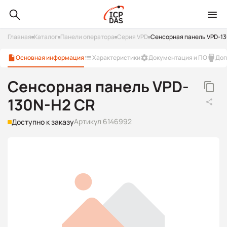
Главная
Каталог
Панели оператора
Серия VPD
Сенсорная панель VPD-1
Основная информация
Характеристики
Документация и ПО
Доп
Сенсорная панель VPD-
130N-H2 CR
Артикул 6146992
Доступно к заказу