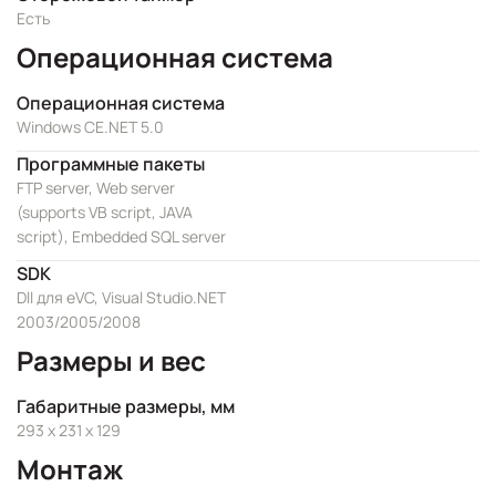
Есть
Операционная система
Операционная система
Windows CE.NET 5.0
Программные пакеты
FTP server, Web server
(supports VB script, JAVA
script), Embedded SQL server
SDK
Dll для eVC, Visual Studio.NET
2003/2005/2008
Размеры и вес
Габаритные размеры, мм
293 x 231 x 129
Монтаж