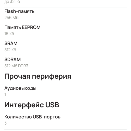
до 32 Гб
Flash-память
256 Мб
Память EEPROM
16 Кб
SRAM
512 Kб
SDRAM
512 Мб DDR3
Прочая периферия
Аудиовыходы
1
Интерфейс USB
Количество USB-портов
3