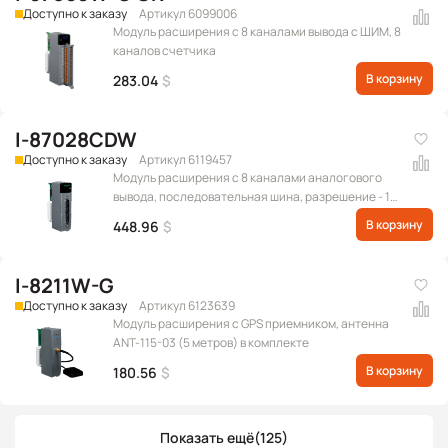
Доступно к заказу
Артикул 6099006
Модуль расширения c 8 каналами вывода с ШИМ, 8
каналов счетчика
В корзину
283.04
$
I-87028CDW
Доступно к заказу
Артикул 6119457
Модуль расширения с 8 каналами аналогового
вывода, последовательная шина, разрешение - 12
бит, с межканальной изоляцией (Диапазон
В корзину
448.96
$
выходных сигналов: 0 ~ +20 мА, +4 ~ +20 мА)
(RoHS)
I-8211W-G
Доступно к заказу
Артикул 6123639
Модуль расширения с GPS приемником, антенна
ANT-115-03 (5 метров) в комплекте
В корзину
180.56
$
Показать ещё
(125)