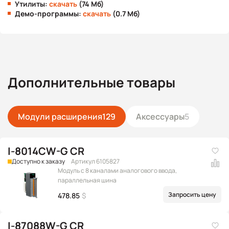
Утилиты:
скачать
(74 Мб)
Демо-программы:
скачать
(0.7 Мб)
Дополнительные товары
Модули расширения
129
Аксессуары
5
I-8014CW-G CR
Доступно к заказу
Артикул 6105827
Модуль с 8 каналами аналогового ввода,
параллельная шина
Запросить цену
478.85
$
I-87088W-G CR