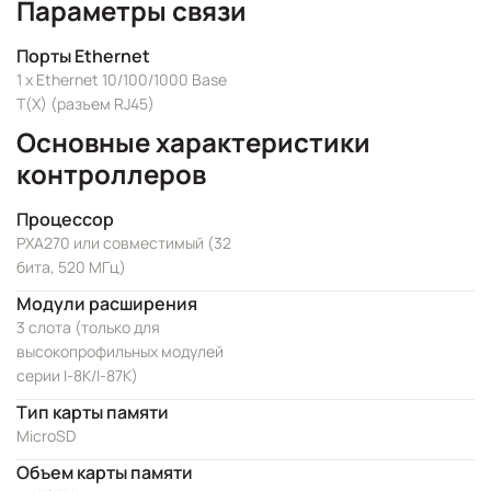
Параметры связи
Порты Ethernet
1 x Ethernet 10/100/1000 Base
T(X) (разъем RJ45)
Основные характеристики
контроллеров
Процессор
PXA270 или совместимый (32
бита, 520 МГц)
Модули расширения
3 слота (только для
высокопрофильных модулей
серии I-8K/I-87K)
Тип карты памяти
MicroSD
Объем карты памяти