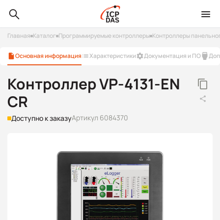
Главная
Каталог
Программируемые контроллеры
Контроллеры панельно
Основная информация
Характеристики
Документация и ПО
Доп
Контроллер VP-4131-EN
CR
Артикул 6084370
Доступно к заказу