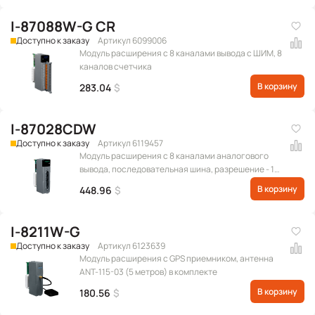
I-87088W-G CR
Доступно к заказу
Артикул 6099006
Модуль расширения c 8 каналами вывода с ШИМ, 8
каналов счетчика
В корзину
283.04
$
I-87028CDW
Доступно к заказу
Артикул 6119457
Модуль расширения с 8 каналами аналогового
вывода, последовательная шина, разрешение - 12
бит, с межканальной изоляцией (Диапазон
В корзину
448.96
$
выходных сигналов: 0 ~ +20 мА, +4 ~ +20 мА)
(RoHS)
I-8211W-G
Доступно к заказу
Артикул 6123639
Модуль расширения с GPS приемником, антенна
ANT-115-03 (5 метров) в комплекте
В корзину
180.56
$