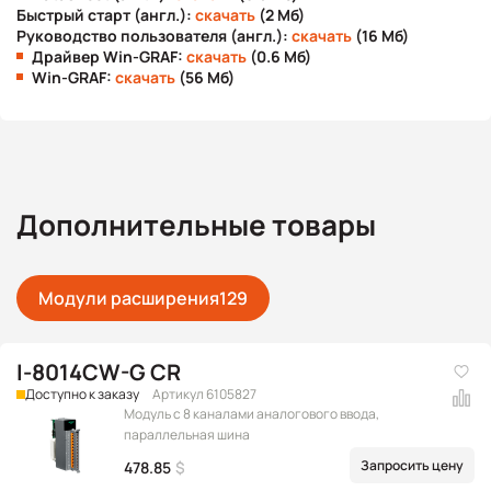
Быстрый старт (англ.):
скачать
(2 Мб)
Руководство пользователя (англ.):
скачать
(16 Мб)
Драйвер Win-GRAF:
скачать
(0.6 Мб)
Win-GRAF:
скачать
(56 Мб)
Дополнительные товары
Модули расширения
129
I-8014CW-G CR
Доступно к заказу
Артикул 6105827
Модуль с 8 каналами аналогового ввода,
параллельная шина
Запросить цену
478.85
$