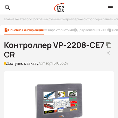
Главная
Каталог
Программируемые контроллеры
Контроллеры панельно
Основная информация
Характеристики
Документация и ПО
Доп
Контроллер VP-2208-CE7
CR
Артикул 6105324
Доступно к заказу