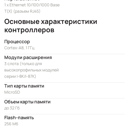
1 x Ethernet 10/100/1000 Base
T(X) (разъем RJ45)
Основные характеристики
контроллеров
Процессор
Cortex-A8, 1 ГГц
Модули расширения
3 слота (только для
высокопрофильных модулей
серии I-8K/I-87K)
Тип карты памяти
MicroSD
Объем карты памяти
до 32 Гб
Flash-память
256 Мб