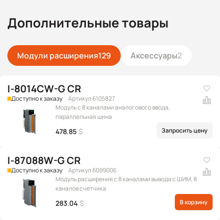
Дополнительные товары
Модули расширения
129
Аксессуары
2
I-8014CW-G CR
Доступно к заказу
Артикул 6105827
Модуль с 8 каналами аналогового ввода,
параллельная шина
Запросить цену
478.85
$
I-87088W-G CR
Доступно к заказу
Артикул 6099006
Модуль расширения c 8 каналами вывода с ШИМ, 8
каналов счетчика
В корзину
283.04
$