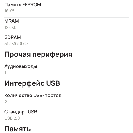
Память EEPROM
16 Кб
MRAM
128 Кб
SDRAM
512 Мб DDR3
Прочая периферия
Аудиовыходы
1
Интерфейс USB
Количество USB-портов
2
Стандарт USB
USB 2.0
Память