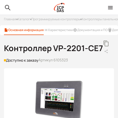
Главная
Каталог
Программируемые контроллеры
Контроллеры панельно
Основная информация
Характеристики
Документация и ПО
Доп
Контроллер VP-2201-CE7
Артикул 6105323
Доступно к заказу