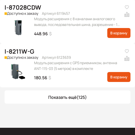
I-87028CDW
Доступно к заказу
Артикул 6119457
Модуль расширения с 8 каналами аналогового
вывода, последовательная шина, разрешение - 12
бит, с межканальной изоляцией (Диапазон
В корзину
448.96
$
выходных сигналов: 0 ~ +20 мА, +4 ~ +20 мА)
(RoHS)
I-8211W-G
Доступно к заказу
Артикул 6123639
Модуль расширения с GPS приемником, антенна
ANT-115-03 (5 метров) в комплекте
В корзину
180.56
$
Показать ещё
(125)