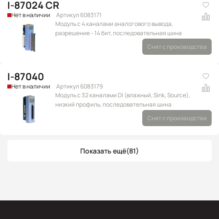
I-87024 CR
Нет в наличии
Артикул 6083171
Модуль с 4 каналами аналогового вывода,
разрешение - 14 бит, последовательная шина
Снят с производства
I-87040
Нет в наличии
Артикул 6083179
Модуль с 32 каналами DI (влажный, Sink, Source),
низкий профиль, последовательная шина
Снят с производства
Показать ещё
(81)