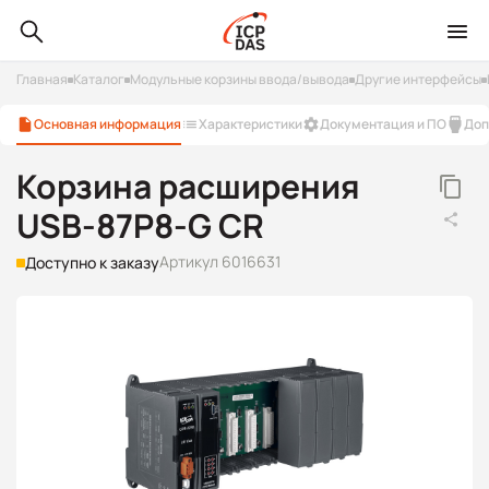
Главная
Каталог
Модульные корзины ввода/вывода
Другие интерфейсы
Основная информация
Характеристики
Документация и ПО
Доп
Корзина расширения
USB-87P8-G CR
Артикул 6016631
Доступно к заказу