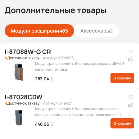
Дополнительные товары
Модули расширения
85
Аксессуары
2
I-87088W-G CR
Доступно к заказу
Артикул 6099006
Модуль расширения c 8 каналами вывода с ШИМ, 8
каналов счетчика
В корзину
283.04
$
I-87028CDW
Доступно к заказу
Артикул 6119457
Модуль расширения с 8 каналами аналогового
вывода, последовательная шина, разрешение - 12
бит, с межканальной изоляцией (Диапазон
В корзину
448.96
$
выходных сигналов: 0 ~ +20 мА, +4 ~ +20 мА)
(RoHS)