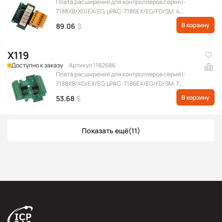
Плата расширения для контроллеров серий I-
7188XB/XG/EX/EG, μPAC-7186EX/EG/FD/SM, 4
канала DI и 6 каналов реле
В корзину
89.06
$
X119
Доступно к заказу
Артикул 1182686
Плата расширения для контроллеров серий I-
7188XB/XG/EX/EG, μPAC-7186EX/EG/FD/SM, 7
каналов DI и 7 каналов DO
В корзину
53.68
$
Показать ещё
(11)