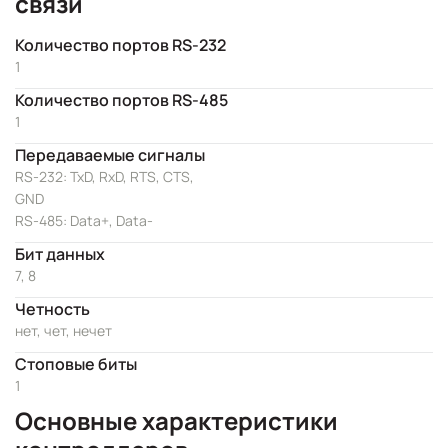
связи
Количество портов RS-232
1
Количество портов RS-485
1
Передаваемые сигналы
RS-232: TxD, RxD, RTS, CTS,
GND
RS-485: Data+, Data-
Бит данных
7, 8
Четность
нет, чет, нечет
Стоповые биты
1
Основные характеристики