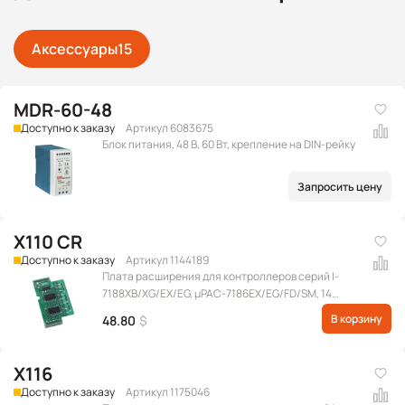
Аксессуары
15
MDR-60-48
Доступно к заказу
Артикул 6083675
Блок питания, 48 В, 60 Вт, крепление на DIN-рейку
Запросить цену
X110 CR
Доступно к заказу
Артикул 1144189
Плата расширения для контроллеров серий I-
7188XB/XG/EX/EG, μPAC-7186EX/EG/FD/SM, 14
каналов DI
В корзину
48.80
$
X116
Доступно к заказу
Артикул 1175046