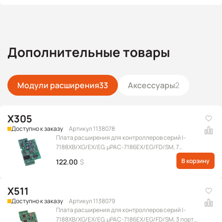
Дополнительные товары
Модули расширения
33
Аксессуары
2
X305
Доступно к заказу
Артикул 1138078
Плата расширения для контроллеров серий I-
7188XB/XG/EX/EG, μPAC-7186EX/EG/FD/SM, 7
каналов АЦП и 1 канал ЦАП, 2 DO, 2 DI
В корзину
122.00
$
X511
Доступно к заказу
Артикул 1138079
Плата расширения для контроллеров серий I-
7188XB/XG/EX/EG, μPAC-7186EX/EG/FD/SM, 3 порта