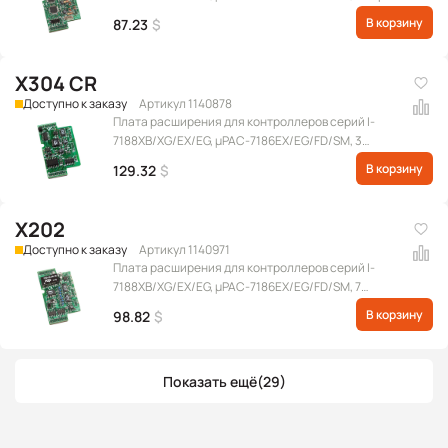
RS-485
В корзину
87.23
$
X304 CR
Доступно к заказу
Артикул 1140878
Плата расширения для контроллеров серий I-
7188XB/XG/EX/EG, μPAC-7186EX/EG/FD/SM, 3
канала АЦП и 1 канал ЦАП, 4 DO, 4 DI
В корзину
129.32
$
X202
Доступно к заказу
Артикул 1140971
Плата расширения для контроллеров серий I-
7188XB/XG/EX/EG, μPAC-7186EX/EG/FD/SM, 7
каналов АЦП
В корзину
98.82
$
Показать ещё
(29)