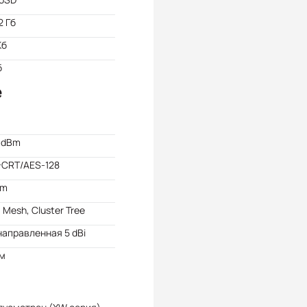
2 Гб
Кб
б
e
 dBm
-CRT/AES-128
Bm
, Mesh, Cluster Tree
аправленная 5 dBi
 м