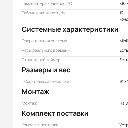
Температура хранения, °C
-30 
Рабочая влажность, %
10 ~
кон
Системные характеристики
Операционная система
Mini
Часы реального времени
Есть
Сторожевой таймер
Есть
Размеры и вес
Габаритные размеры, мм
91 x 
Монтаж
Монтаж
На D
Комплект поставки
Комплект поставки
Уст