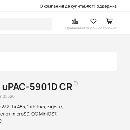
О компании
Где купить
Блог
Поддержка
Сравнение
Избранное
Корзина
 uPAC-5901D CR
6105326
32, 1 x 485, 1 x RJ-45, ZigBee,
, слот microSD, ОС MiniOS7,
C