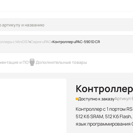
оллеры с MiniOS7
Серия uPAC
Контроллер uPAC-5901D CR
ментация и ПО
Дополнительные товары
Контроллер
Артикул 
Доступно к заказу
Контроллер с 1 портом RS-2
512 Кб SRAM, 512 Кб Flash
язык программирования 