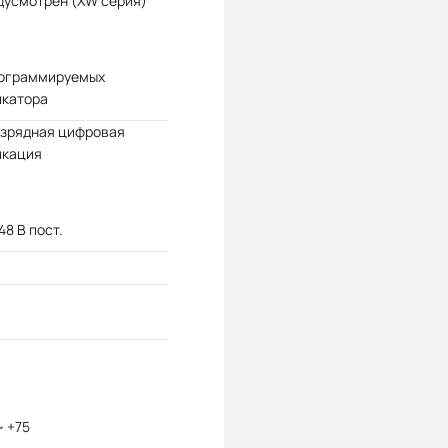
дусмотрен (XW серия)
рограммируемых
икатора
азрядная цифровая
икация
 48 В пост.
~ +75