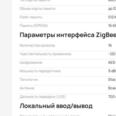
Объем карты памяти
до 3
Flash-память
512 
Память EEPROM
16 К
Параметры интерфейса ZigBe
Количество каналов
16
Чувствительность приемника
-120
Шифрование
AES
Мощность передатчика
9 d
Топология
Star
Антенна
Всен
Дальность передачи (LOS)
700
Локальный ввод/вывод