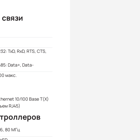
 связи
32: TxD, RxD, RTS, CTS,
85: Data+, Data-
00 макс.
Ethernet 10/100 Base T(X)
ъем RJ45)
нтроллеров
6, 80 МГц
roSD