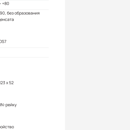
~ +80
 90, без образования
денсата
OS7
123 x 52
IN-рейку
ройство