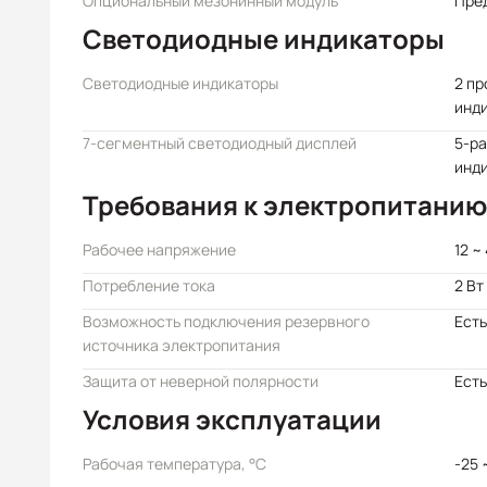
Опциональный мезонинный модуль
Пре
Светодиодные индикаторы
Светодиодные индикаторы
2 п
инд
7-сегментный светодиодный дисплей
5-р
инд
Требования к электропитанию
Рабочее напряжение
12 ~
Потребление тока
2 Вт
Возможность подключения резервного
Есть
источника электропитания
Защита от неверной полярности
Есть
Условия эксплуатации
Рабочая температура, °C
-25 