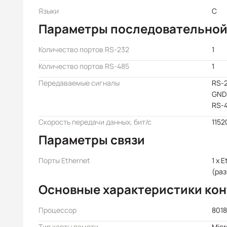
Языки
C
Параметры последовательной
Количество портов RS-232
1
Количество портов RS-485
1
Передаваемые сигналы
RS-2
GND
RS-4
Скорость передачи данных, бит/с
1152
Параметры связи
Порты Ethernet
1 x 
(раз
Основные характеристики ко
Процессор
8018
Тип карты памяти
Mic