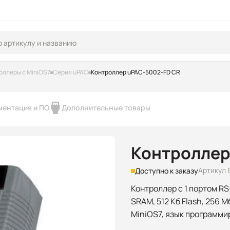
оллеры с MiniOS7
Серия uPAC
Контроллер uPAC-5002-FD CR
ментация и ПО
Дополнительные товары
Контроллер
Артикул 
Доступно к заказу
Контроллер с 1 портом RS-2
SRAM, 512 Кб Flash, 256 М
MiniOS7, язык программи