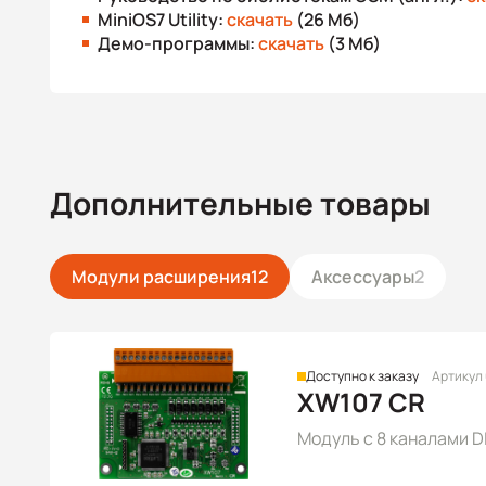
MiniOS7 Utility:
скачать
(26 Мб)
Демо-программы:
скачать
(3 Мб)
Дополнительные товары
Модули расширения
12
Аксессуары
2
Доступно к заказу
Артикул
XW107 CR
Модуль с 8 каналами DI