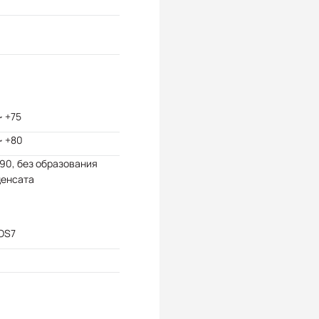
~ +75
~ +80
 90, без образования
денсата
OS7