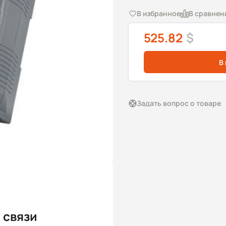
В избранное
В сравнен
525.82
$
В
Задать вопрос о товаре
 связи