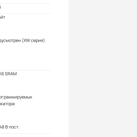
б
айт
дусмотрен (XW серия)
 Кб SRAM
рограммируемых
икатора
 48 В пост.