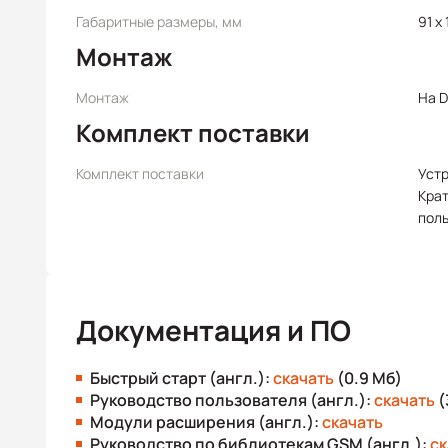
Габаритные размеры, мм
91 x 
Монтаж
Монтаж
На D
Комплект поставки
Комплект поставки
Уст
Крат
пол
Документация и ПО
Быстрый старт (англ.):
скачать
(0.9 Мб)
Руководство пользователя (англ.):
скачать
(
Модули расширения (англ.):
скачать
Руководство по библиотекам GSM (англ.):
ск