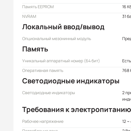
Память EEPROM
16 К
NVRAM
31 б
Локальный ввод/вывод
Опциональный мезонинный модуль
Пре
Память
Уникальный аппаратный номер (64 бит)
Есть
Оперативная память
768
Светодиодные индикаторы
Светодиодные индикаторы
2 п
инд
Требования к электропитанию
Рабочее напряжение
12 ~
Потребление тока
2 Вт