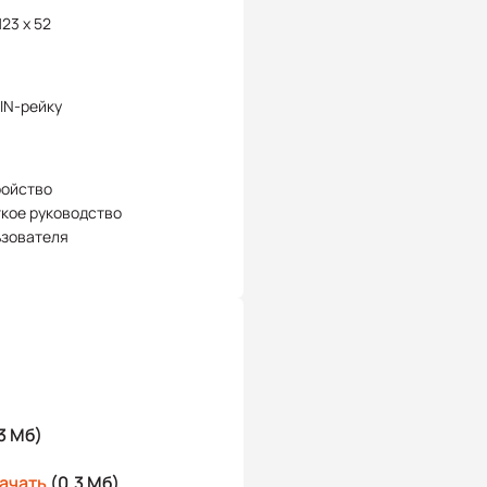
123 x 52
IN-рейку
ройство
кое руководство
ьзователя
3 Мб)
ачать
(0.3 Мб)