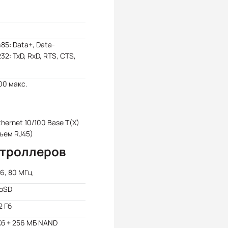
85: Data+, Data-
32: TxD, RxD, RTS, CTS,
00 макс.
Ethernet 10/100 Base T(X)
ъем RJ45)
нтроллеров
6, 80 МГц
roSD
2 Гб
Кб + 256 МБ NAND