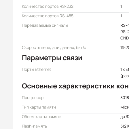
Количество портов RS-232
1
Количество портов RS-485
1
Передаваемые сигналы
RS-4
RS-2
GND
Скорость передачи данных, бит/с
1152
Параметры связи
Порты Ethernet
1 x 
(раз
Основные характеристики ко
Процессор
8018
Тип карты памяти
Mic
Объем карты памяти
до 3
Flash-память
512 