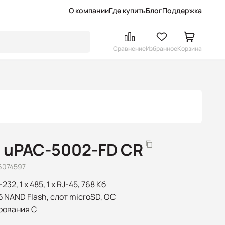
О компании
Где купить
Блог
Поддержка
Сравнение
Избранное
Корзина
 uPAC-5002-FD CR
6074597
32, 1 x 485, 1 x RJ-45, 768 Кб
б NAND Flash, слот microSD, ОС
рования C