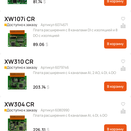
В корзину
81.74
$
XW107i CR
Доступно к заказу
Артикул 6074671
Плата расширения с 8 каналами DI с изоляцией и 8
DO с изоляцией
В корзину
89.06
$
XW310 CR
Доступно к заказу
Артикул 6079746
Плата расширения с 4 каналами AI, 2 AO, 4 DI, 4 DO
В корзину
203.74
$
XW304 CR
Доступно к заказу
Артикул 6080990
Плата расширения с 6 каналами AI, 4 DI, 4 DO
В корзину
226.31
$