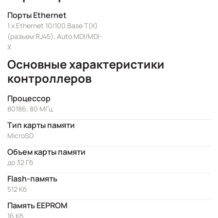
Порты Ethernet
1 x Ethernet 10/100 Base T(X)
(разъем RJ45), Auto MDI/MDI-
X
Основные характеристики
контроллеров
Процессор
80186, 80 МГц
Тип карты памяти
MicroSD
Объем карты памяти
до 32 Гб
Flash-память
512 Кб
Память EEPROM
16 Кб