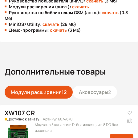
Руководство пользователя (англ.):
скачать
(3 Мб)
Модули расширения (англ.):
скачать
Руководство по библиотекам GSM (англ.):
скачать
(0.3
Мб)
MiniOS7 Utility:
скачать
(26 Мб)
Демо-программы:
скачать
(3 Мб)
Дополнительные товары
Модули расширения
12
Аксессуары
2
XW107 CR
Доступно к заказу
Артикул 6074670
Модуль с 8 каналами DI без изоляции и 8 DO без
изоляции