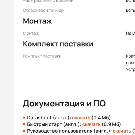
Часы реального времени
Есть
Сторожевой таймер
Есть
Монтаж
Монтаж
На D
Комплект поставки
Комплект поставки
Крат
пол
Уст
Документация и ПО
Datasheet (англ.):
скачать
(0.4 Мб)
Быстрый старт (англ.):
скачать
(0.9 Мб)
Руководство пользователя (англ.):
скачать
(