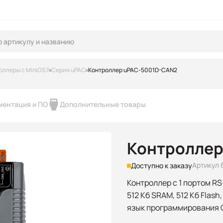
оллеры с MiniOS7
Серия uPAC
Контроллер uPAC-5001D-CAN2
ментация и ПО
Дополнительные товары
Контроллер
Артикул 
Доступно к заказу
Контроллер с 1 портом RS-23
512 Кб SRAM, 512 Кб Flash
язык программирования 