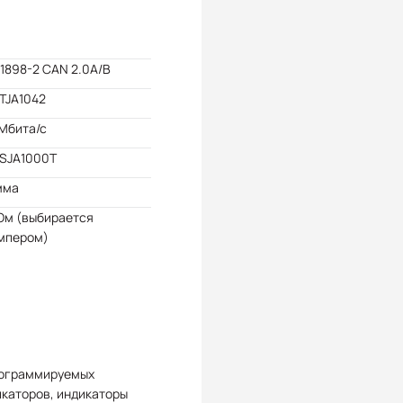
11898-2 CAN 2.0A/B
TJA1042
 Мбита/с
 SJA1000T
мма
Ом (выбирается
мпером)
рограммируемых
каторов, индикаторы