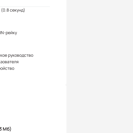
 (0.8 секунд)
IN-рейку
кое руководство
ьзователя
ройство
3 Мб)