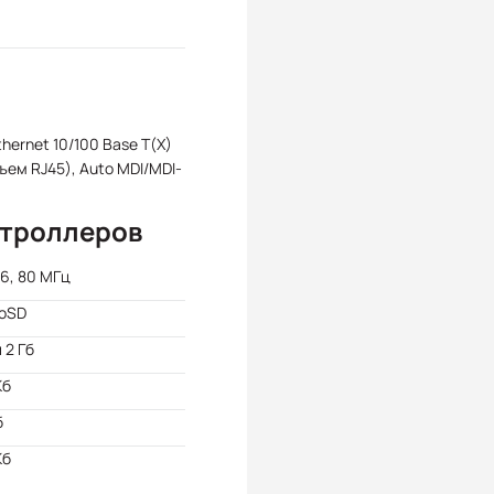
Ethernet 10/100 Base T(X)
ъем RJ45), Auto MDI/MDI-
нтроллеров
6, 80 МГц
roSD
и 2 Гб
Кб
б
Kб