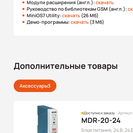
Модули расширения (англ.):
скачать
Руководство по библиотекам GSM (англ.):
ск
MiniOS7 Utility:
скачать
(26 Мб)
Демо-программы:
скачать
(3 Мб)
Дополнительные товары
Аксессуары
3
Доступно к заказу
Артикул
MDR-20-24
Блок питания, 24 В, 24