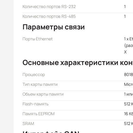
Количество портов RS-232
1
Количество портов RS-485
1
Параметры связи
Порты Ethernet
1 x 
(раз
X
Основные характеристики ко
Процессор
8018
Тип карты памяти
Mic
Объем карты памяти
1 ил
Flash-память
512 
Память EEPROM
16 К
SRAM
512 