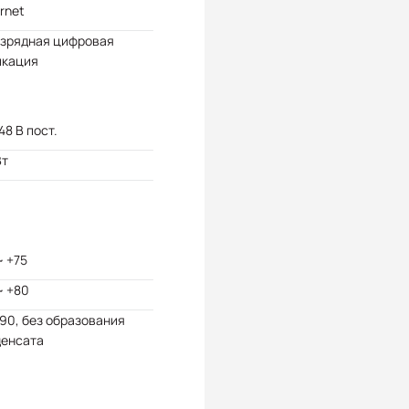
rnet
азрядная цифровая
икация
 48 В пост.
Вт
~ +75
~ +80
 90, без образования
денсата