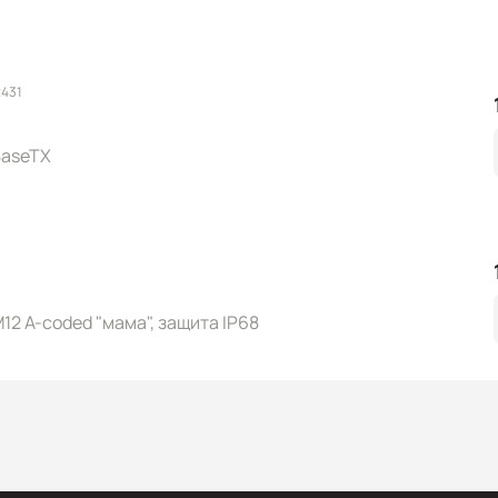
2431
BaseTX
12 A-coded "мама", защита IP68