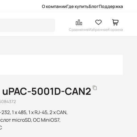
О компании
Где купить
Блог
Поддержка
Сравнение
Избранное
Корзина
 uPAC-5001D-CAN2
6084372
2, 1 x 485, 1 x RJ-45, 2 x CAN,
, слот microSD, ОС MiniOS7,
C