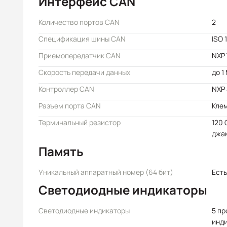
Интерфейс CAN
Количество портов CAN
2
Спецификация шины CAN
ISO 
Приемопередатчик CAN
NXP 
Скорость передачи данных
до 1
Контроллер CAN
NXP
Разъем порта CAN
Кле
Терминальный резистор
120 
джа
Память
Уникальный аппаратный номер (64 бит)
Есть
Светодиодные индикаторы
Светодиодные индикаторы
5 п
инди