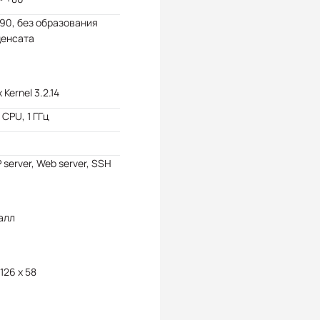
 90, без образования
денсата
 Kernel 3.2.14
CPU, 1 ГГц
 server, Web server, SSH
алл
 126 x 58