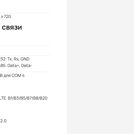
 x 720
 связи
32: Tx, Rx, GND
85: Data+, Data-
кВ для COM 4
LTE: B1/B3/B5/B7/B8/B20
2.0