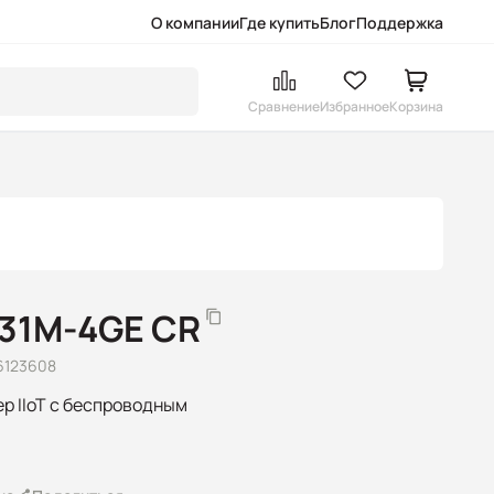
О компании
Где купить
Блог
Поддержка
Сравнение
Избранное
Корзина
31M-4GE CR
6123608
р IIoT с беспроводным