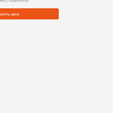
ие
Поделиться
осить цену