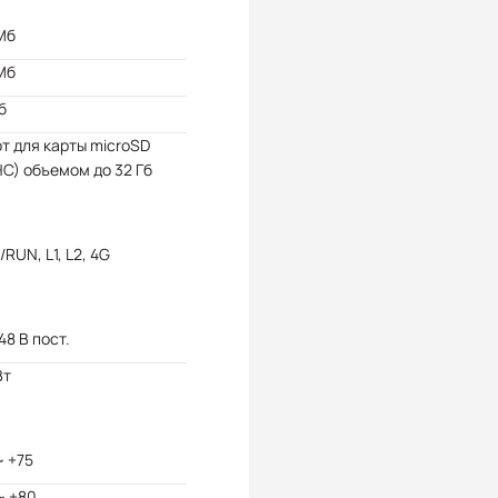
Мб
Мб
б
от для карты microSD
C) объемом до 32 Гб
RUN, L1, L2, 4G
 48 В пост.
Вт
~ +75
~ +80