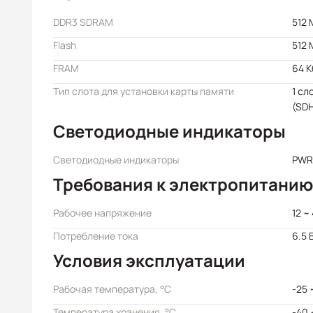
DDR3 SDRAM
512 
Flash
512 
FRAM
64 К
Тип слота для установки карты памяти
1 сл
(SDH
Светодиодные индикаторы
Светодиодные индикаторы
PWR/
Требования к электропитанию
Рабочее напряжение
12 ~
Потребление тока
6.5 
Условия эксплуатации
Рабочая температура, °C
-25 
Температура хранения, °C
-40 