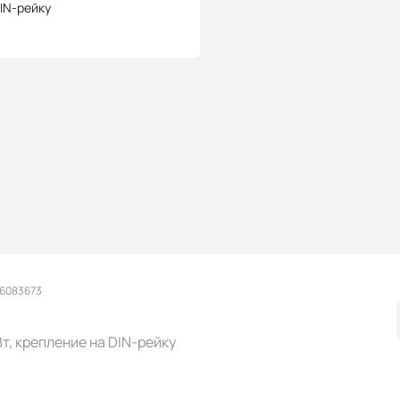
IN-рейку
 6083673
 Вт, крепление на DIN-рейку