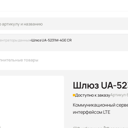
центраторы данных
Шлюз UA-5231M-4GE CR
лнительные товары
Шлюз UA-52
Артикул 
Доступно к заказу
Коммуникационный серве
интерфейсом LTE