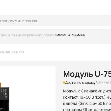
ерия U-7000
Дискретный ввод/вывод
Модуль U-7544M CR
ментация и ПО
Модуль U-7
Артикул 
Доступно к заказу
Модуль с 8 каналами дис
контакт, 10~50 В пост.) 
вывода (Sink, 3.5~50 В по
портовым Ethernet-комм