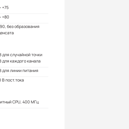
~ +75
~ +80
 90, без образования
денсата
В для случайной точки
В для каждого канала
В для линии питания
 В пост.тока
итный CPU, 400 МГц