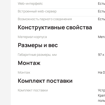
Web-интерфейс
Есть
Встроенный web-сервер
Есть
Возможность парного соединения
Есть
Конструктивные свойства
Материал корпуса
Мет
Размеры и вес
Габаритные размеры, мм
97 x
Монтаж
Монтаж
На D
Комплект поставки
Комплект поставки
Уст
Крат
пол