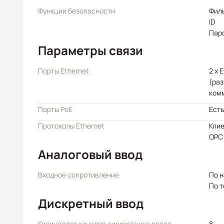
Функции безопасности
Филь
ID
Пар
Параметры связи
Порты Ethernet
2 x 
(раз
ком
Порты PoE
Есть
Протоколы Ethernet
Кли
OPC
Аналоговый ввод
Входное сопротивление
По 
По т
Дискретный ввод
Количество каналов дискретного ввода
8