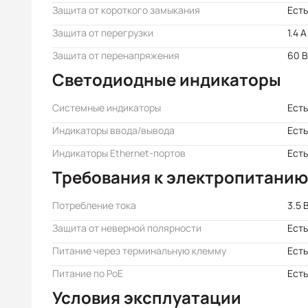
Защита от короткого замыкания
Есть
Защита от перегрузки
1.4 A
Защита от перенапряжения
60 В
Светодиодные индикаторы
Системные индикаторы
Есть
Индикаторы ввода/вывода
Есть
Индикаторы Ethernet-портов
Есть
Требования к электропитанию
Потребление тока
3.5 
Защита от неверной полярности
Есть
Питание через терминальную клемму
Есть
Питание по PoE
Есть
Условия эксплуатации