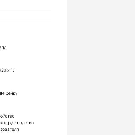
алл
 120 x 47
IN-рейку
ройство
кое руководство
ьзователя