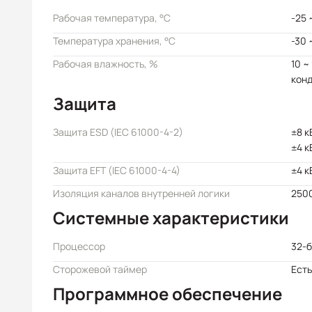
Рабочая температура, °C
-25 
Температура хранения, °C
-30 
Рабочая влажность, %
10 ~
кон
Защита
Защита ESD (IEC 61000-4-2)
±8 к
±4 к
Защита EFT (IEC 61000-4-4)
±4 к
Изоляция каналов внутренней логики
2500
Системные характеристики
Процессор
32-б
Сторожевой таймер
Есть
Программное обеспечение