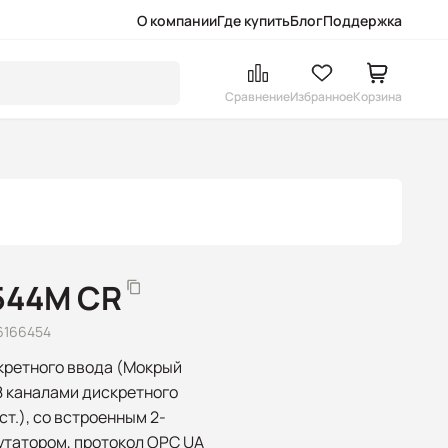
О компании
Где купить
Блог
Поддержка
Сравнение
Избранное
Корзина
544M CR
6166454
кретного ввода (Мокрый
и 8 каналами дискретного
ст.), со встроенным 2-
утатором, протокол OPC UA