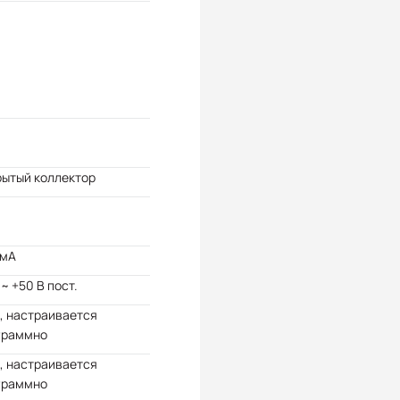
рытый коллектор
 мА
 ~ +50 В пост.
, настраивается
граммно
, настраивается
граммно