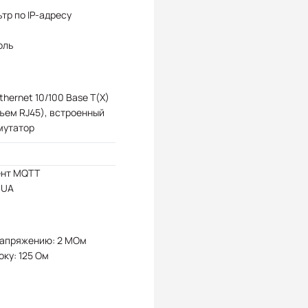
тр по IP-адресу
оль
Ethernet 10/100 Base T(X)
ъем RJ45), встроенный
мутатор
ент MQTT
 UA
напряжению: 2 МОм
оку: 125 Ом