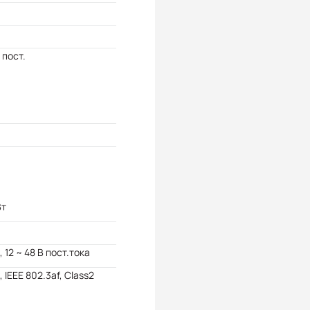
 пост.
Вт
, 12 ~ 48 В пост.тока
, IEEE 802.3af, Class2