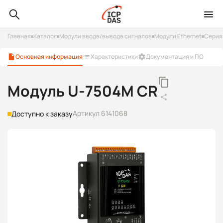
Главная
Каталог
Модули ввода/вывода сигналов
Модули Ethernet
Серия
Основная информация
Характеристики
Документация и ПО
Модуль U-7504M CR
Артикул 6141068
Доступно к заказу