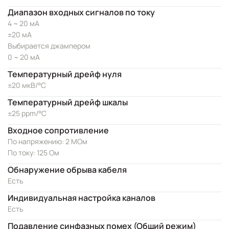
Диапазон входных сигналов по току
4 ~ 20 мА
±20 мА
Выбирается джампером
0 ~ 20 мА
Температурный дрейф нуля
±20 мкВ/°C
Температурный дрейф шкалы
±25 ppm/°C
Входное сопротивление
По напряжению: 2 МОм
По току: 125 Ом
Обнаружение обрыва кабеля
Есть
Индивидуальная настройка каналов
Есть
Подавление синфазных помех (Общий режим)