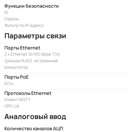
Функции безопасности
ID
Пароль
Фильтр по IP-адресу
Параметры связи
Порты Ethernet
2 x Ethernet 10/100 Base T(X)
(разъем RJ45), встроенный
коммутатор
Порты PoE
Есть
Протоколы Ethernet
Клиент MQTT
OPC UA
Аналоговый ввод
Количество каналов АЦП