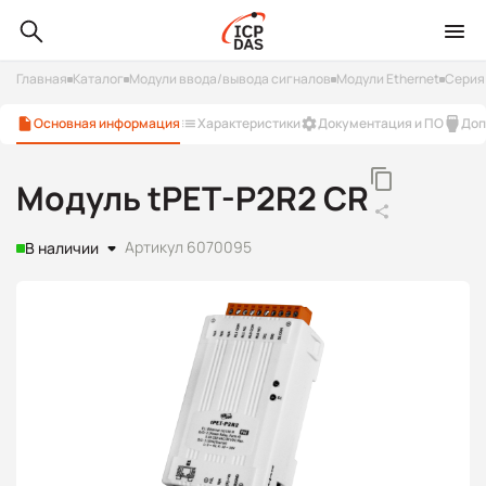
Главная
Каталог
Модули ввода/вывода сигналов
Модули Ethernet
Серия
Основная информация
Характеристики
Документация и ПО
Доп
Модуль tPET-P2R2 CR
Артикул 6070095
В наличии