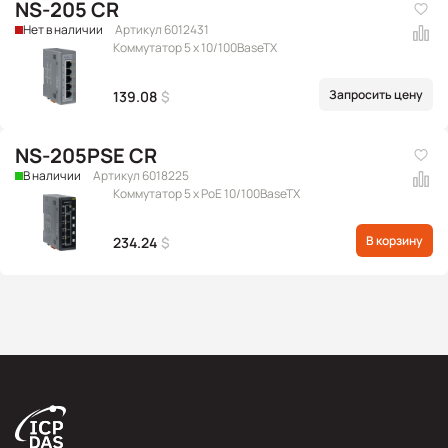
NS-205 CR
Нет в наличии
Артикул 6012431
Коммутатор 5 x 10/100BaseTX
Запросить цену
139.08
$
NS-205PSE CR
В наличии
Артикул 6018225
Коммутатор 5 x PoE 10/100BaseTX
В корзину
234.24
$