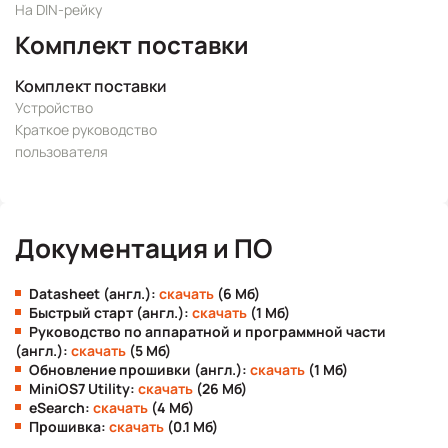
На DIN-рейку
Комплект поставки
Комплект поставки
Устройство
Краткое руководство
пользователя
Документация и ПО
Datasheet (англ.):
скачать
(6 Мб)
Быстрый старт (англ.):
скачать
(1 Мб)
Руководство по аппаратной и программной части
(англ.):
скачать
(5 Мб)
Обновление прошивки (англ.):
скачать
(1 Мб)
MiniOS7 Utility:
скачать
(26 Мб)
eSearch:
скачать
(4 Мб)
Прошивка:
скачать
(0.1 Мб)