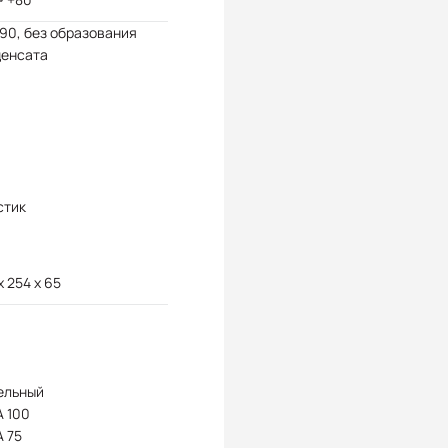
 90, без образования
денсата
стик
x 254 x 65
ельный
 100
 75