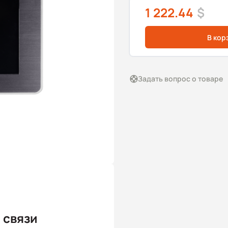
1 222.44
$
В кор
Задать вопрос о товаре
 связи