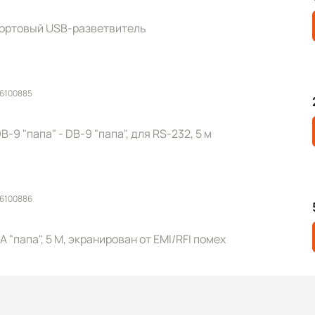
ортовый USB-разветвитель
 6100885
-9 "папа" - DB-9 "папа", для RS-232, 5 м
 6100886
A "папа", 5 М, экранирован от EMI/RFI помех