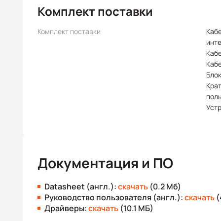
Комплект поставки
Комплект поставки
Каб
инт
Каб
Каб
Блок
Крат
пол
Уст
Документация и ПО
Datasheet (англ.):
скачать
(0.2 Мб)
Руководство пользователя (англ.):
скачать
(
Драйверы:
скачать
(10.1 МБ)