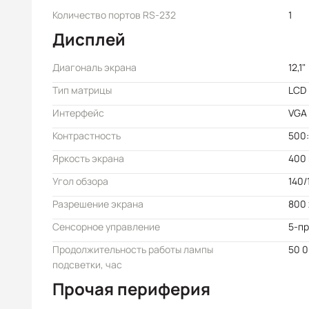
Количество портов RS-232
1
Дисплей
Диагональ экрана
12,1"
Тип матрицы
LCD
Интерфейс
VGA
Контрастность
500:
Яркость экрана
400 
Угол обзора
140/
Разрешение экрана
800 
Сенсорное управление
5-пр
Продолжительность работы лампы
50 
подсветки, час
Прочая периферия