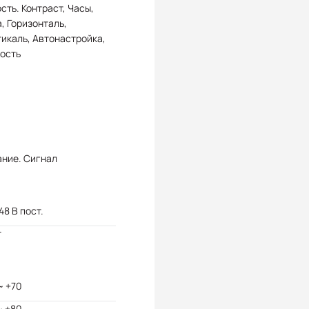
сть. Контраст, Часы,
, Горизонталь,
икаль, Автонастройка,
ость
ание. Сигнал
 48 В пост.
т
~ +70
~ +80