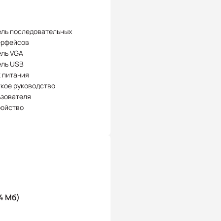
ель последовательных
ерфейсов
ель VGA
ель USB
 питания
кое руководство
ьзователя
ройство
4 Мб)