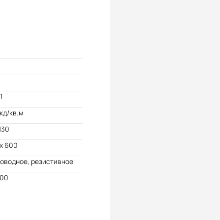
1
кд/кв.м
130
x 600
оводное, резистивное
000