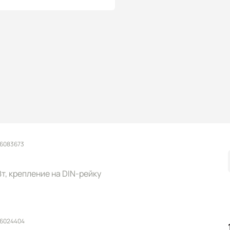
 6083673
 Вт, крепление на DIN-рейку
 6024404