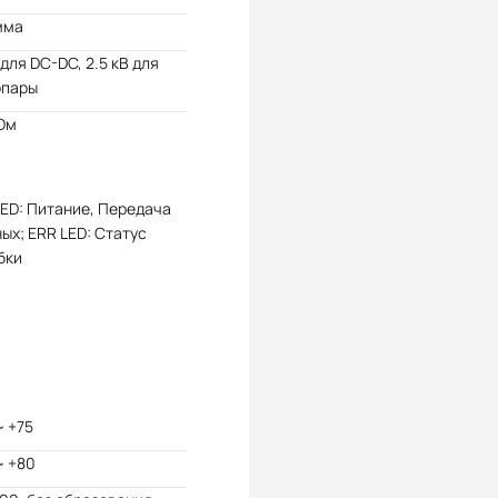
мма
 для DC-DC, 2.5 кВ для
опары
Ом
ED: Питание, Передача
ых; ERR LED: Статус
бки
~ +75
~ +80