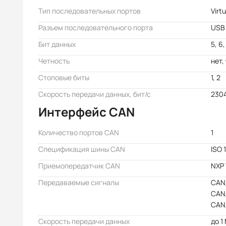
Тип последовательных портов
Virt
Разъем последовательного порта
USB 
Бит данных
5, 6,
Четность
нет,
Стоповые биты
1, 2
Скорость передачи данных, бит/с
230
Интерфейс CAN
Количество портов CAN
1
Спецификация шины CAN
ISO 
Приемопередатчик CAN
NXP 
Передаваемые сигналы
CAN
CAN
CAN
Скорость передачи данных
до 1