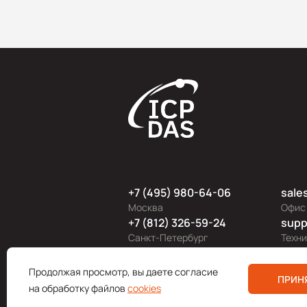
+7 (495) 980-64-06
sale
Москва
Офис
+7 (812) 326-59-24
supp
Санкт-Петербург
Техн
Продолжая просмотр, вы даете согласие
Поли
ПРИН
на обработку файлов
cookies
© 200