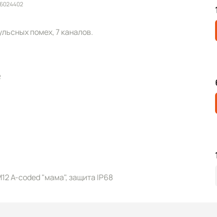
 6024402
льсных помех, 7 каналов.
2
12 A-coded "мама", защита IP68