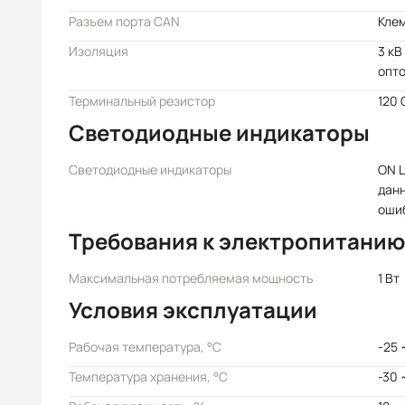
Разъем порта CAN
Кле
Изоляция
3 кВ
опт
Терминальный резистор
120 
Светодиодные индикаторы
Светодиодные индикаторы
ON L
данн
оши
Требования к электропитанию
Максимальная потребляемая мощность
1 Вт
Условия эксплуатации
Рабочая температура, °C
-25 
Температура хранения, °C
-30 