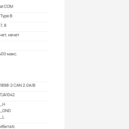
ual COM
Type B
 7, 8
 чет, нечет
400 макс.
11898-2 CAN 2.0A/B
TJA1042
_H
_GND
_L
 Мбита/с