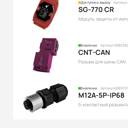
Доступно к заказу
Артикул
SG-770 CR
Модуль защиты от импу
В наличии
Артикул 608338
CNT-CAN
Разъем для шины CAN
В наличии
Артикул 6083707
M12A-5P-IP68
5-контактный разъем M