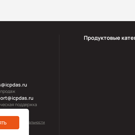
Продуктовые кате
s@icpdas.ru
 продаж
ort@icpdas.ru
ическая поддержка
тика конфиденциальности
ЯТЬ
0—2026 icpdas.ru