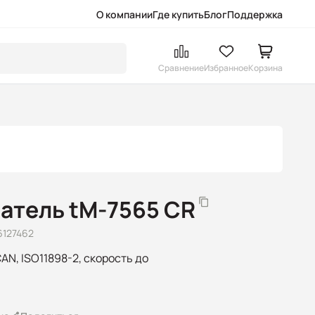
О компании
Где купить
Блог
Поддержка
Сравнение
Избранное
Корзина
атель tM-7565 CR
6127462
AN, ISO11898-2, скорость до