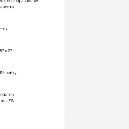
 90, без образования
денсата
стик
87 x 27
IN-рейку
ройство
ель USB