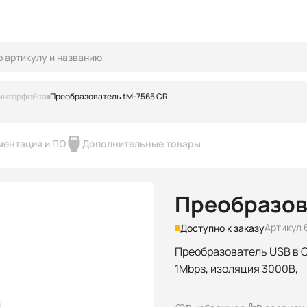
интерфейса
Преобразователь tM-7565 CR
ментация и ПО
Дополнительные товары
Преобразов
Артикул 
Доступно к заказу
Преобразователь USB в C
1Mbps, изоляция 3000В,