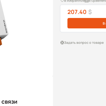
В избранное
В сравнен
207.40
$
В
Задать вопрос о товаре
 связи