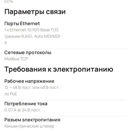
Есть
Параметры связи
Порты Ethernet
1 x Ethernet 10/100 Base T(X)
(разъем RJ45), Auto MDI/MDI-
X
Сетевые протоколы
Modbus TCP
Требования к электропитанию
Рабочее напряжение
12 ~ 48 В пост. или 48 В пост.
по PoE
Потребление тока
0.07 А @ 24 В пост.
Разъем электропитания
Концентрический штекер