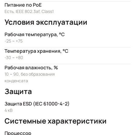
Питание по PoE
Есть, IEEE 802.3af, Class1
Условия эксплуатации
Рабочая температура, °C
-25 ~ +75
Температура хранения, °C
-30 ~ +80
Рабочая влажность, %
10 ~ 90, без образования
конденсата
Защита
Защита ESD (IEC 61000-4-2)
4 кВ
Системные характеристики
Процессор