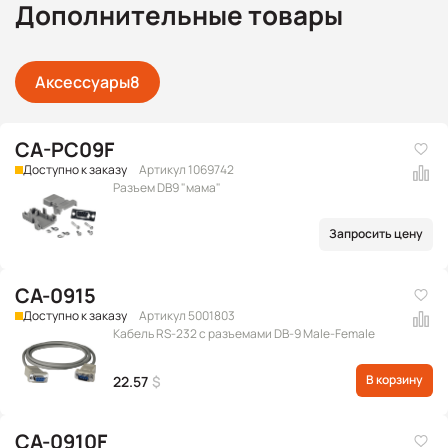
Дополнительные товары
Аксессуары
8
CA-PC09F
Доступно к заказу
Артикул 1069742
Разъем DB9 "мама"
Запросить цену
CA-0915
Доступно к заказу
Артикул 5001803
Кабель RS-232 с разъемами DB-9 Male-Female
В корзину
22.57
$
CA-0910F