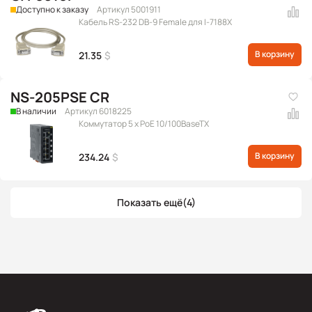
Доступно к заказу
Артикул 5001911
Кабель RS-232 DB-9 Female для I-7188X
В корзину
21.35
$
NS-205PSE CR
В наличии
Артикул 6018225
Коммутатор 5 x PoE 10/100BaseTX
В корзину
234.24
$
Показать ещё
(4)