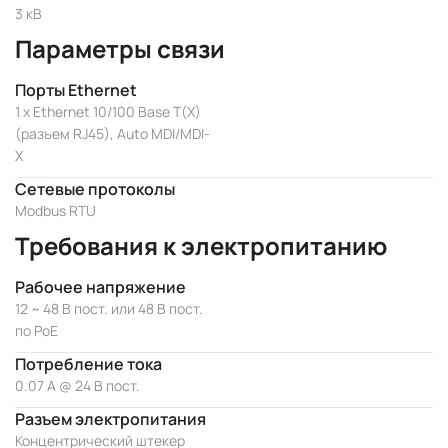
3 кВ
Параметры связи
Порты Ethernet
1 x Ethernet 10/100 Base T(X)
(разъем RJ45), Auto MDI/MDI-
X
Сетевые протоколы
Modbus RTU
Требования к электропитанию
Рабочее напряжение
12 ~ 48 В пост. или 48 В пост.
по PoE
Потребление тока
0.07 А @ 24 В пост.
Разъем электропитания
Концентрический штекер