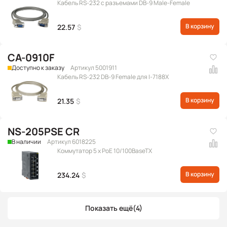
Кабель RS-232 с разъемами DB-9 Male-Female
В корзину
22.57
$
CA-0910F
Доступно к заказу
Артикул 5001911
Кабель RS-232 DB-9 Female для I-7188X
В корзину
21.35
$
NS-205PSE CR
В наличии
Артикул 6018225
Коммутатор 5 x PoE 10/100BaseTX
В корзину
234.24
$
Показать ещё
(4)