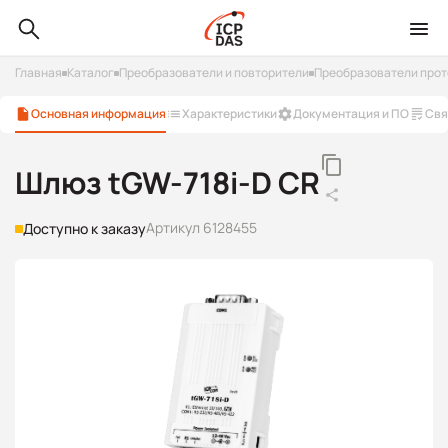
Главная
Каталог
Преобразователи и повторители
Преобразователи прот
Основная информация
Характеристики
Документация и ПО
Свя
Шлюз tGW-718i-D CR
Артикул 6128455
Доступно к заказу