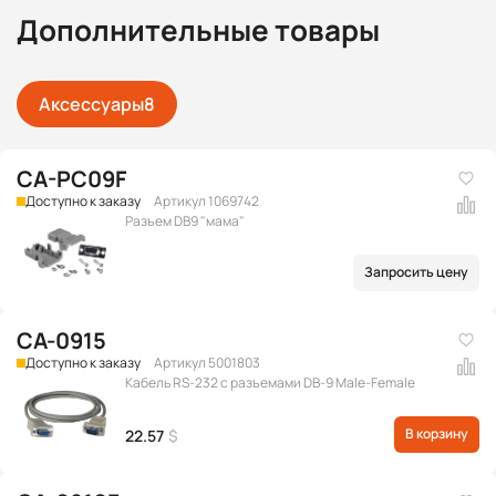
Дополнительные товары
Аксессуары
8
CA-PC09F
Доступно к заказу
Артикул 1069742
Разъем DB9 "мама"
Запросить цену
CA-0915
Доступно к заказу
Артикул 5001803
Кабель RS-232 с разъемами DB-9 Male-Female
В корзину
22.57
$