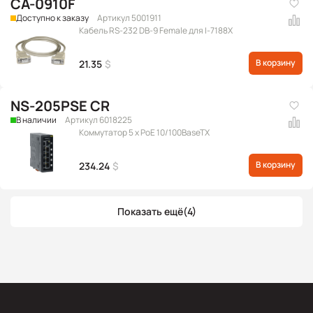
CA-0910F
Доступно к заказу
Артикул 5001911
Кабель RS-232 DB-9 Female для I-7188X
В корзину
21.35
$
NS-205PSE CR
В наличии
Артикул 6018225
Коммутатор 5 x PoE 10/100BaseTX
В корзину
234.24
$
Показать ещё
(4)