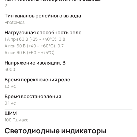
2
Тип каналов релейного вывода
PhotoMos
Нагрузочная способность реле
1 А при 60 В (-25 ~ +40°C), 0.8
А при 60 В (+40 ~ +60°C), 0.7
А при 60 В (+60 ~ +75°C)
Напряжение изоляции, В
3000
Время переключения реле
1.3 мс
Время восстановления
0.1 мс
ШИМ
100 Гц макс.
Светодиодные индикаторы