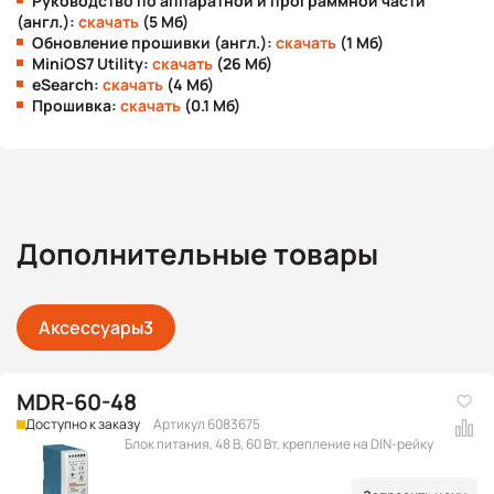
Руководство по аппаратной и программной части
(англ.):
скачать
(5 Мб)
Обновление прошивки (англ.):
скачать
(1 Мб)
MiniOS7 Utility:
скачать
(26 Мб)
eSearch:
скачать
(4 Мб)
Прошивка:
скачать
(0.1 Мб)
Дополнительные товары
Аксессуары
3
MDR-60-48
Доступно к заказу
Артикул 6083675
Блок питания, 48 В, 60 Вт, крепление на DIN-рейку