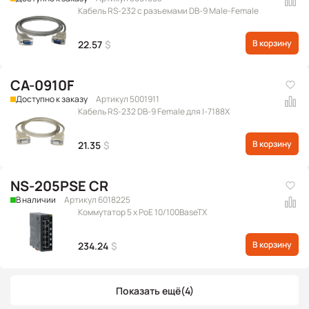
Кабель RS-232 с разъемами DB-9 Male-Female
В корзину
22.57
$
CA-0910F
Доступно к заказу
Артикул 5001911
Кабель RS-232 DB-9 Female для I-7188X
В корзину
21.35
$
NS-205PSE CR
В наличии
Артикул 6018225
Коммутатор 5 x PoE 10/100BaseTX
В корзину
234.24
$
Показать ещё
(4)