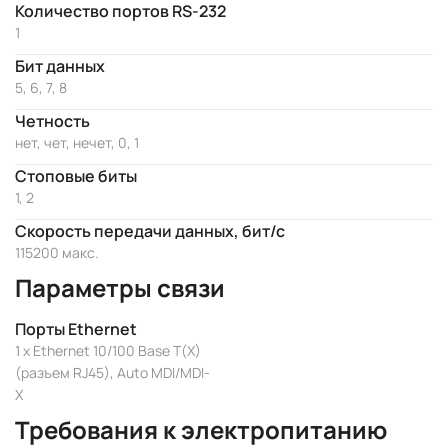
Количество портов RS-232
1
Бит данных
5, 6, 7, 8
Четность
нет, чет, нечет, 0, 1
Стоповые биты
1, 2
Скорость передачи данных, бит/с
115200 макс.
Параметры связи
Порты Ethernet
1 x Ethernet 10/100 Base T(X)
(разъем RJ45), Auto MDI/MDI-
X
Требования к электропитанию