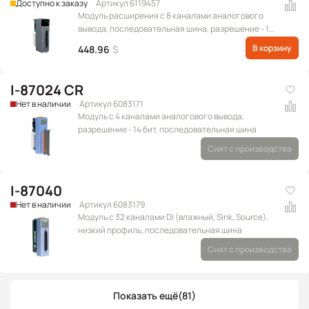
Доступно к заказу
Артикул 6119457
Модуль расширения с 8 каналами аналогового
вывода, последовательная шина, разрешение - 12
бит, с межканальной изоляцией (Диапазон
В корзину
448.96
$
выходных сигналов: 0 ~ +20 мА, +4 ~ +20 мА)
(RoHS)
I-87024 CR
Нет в наличии
Артикул 6083171
Модуль с 4 каналами аналогового вывода,
разрешение - 14 бит, последовательная шина
Снят с производства
I-87040
Нет в наличии
Артикул 6083179
Модуль с 32 каналами DI (влажный, Sink, Source),
низкий профиль, последовательная шина
Снят с производства
Показать ещё
(81)