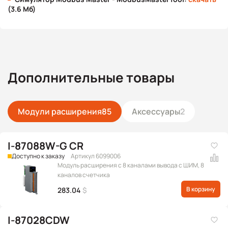
(3.6 Мб)
Дополнительные товары
Модули расширения
85
Аксессуары
2
I-87088W-G CR
Доступно к заказу
Артикул 6099006
Модуль расширения c 8 каналами вывода с ШИМ, 8
каналов счетчика
В корзину
283.04
$
I-87028CDW