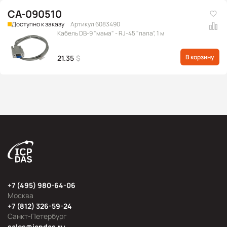
CA-090510
Доступно к заказу
Артикул 6083490
Кабель DB-9 "мама" - RJ-45 "папа", 1 м
В корзину
21.35
$
+7 (495) 980-64-06
Москва
+7 (812) 326-59-24
Санкт-Петербург
sales@icpdas.ru