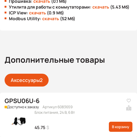
Прошивка:
скачать
(0.1 Мб)
Утилита для работы с коммутаторами:
скачать
(5.43 Мб)
ICP View:
скачать
(0.9 Мб)
Modbus Utility:
скачать
(52 Мб)
Дополнительные товары
Аксессуары
2
GPSU06U-6
Доступно к заказу
Артикул 6083659
Блок питания, 24 В, 6 Вт
В корзину
45.75
$