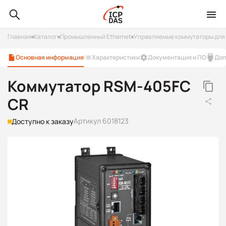
Главная
Каталог
Промышленный Ethernet
Управляемые коммутаторы для 
Основная информация
Характеристики
Документация и ПО
Доп
Коммутатор RSM-405FC
CR
Артикул 6018123
Доступно к заказу