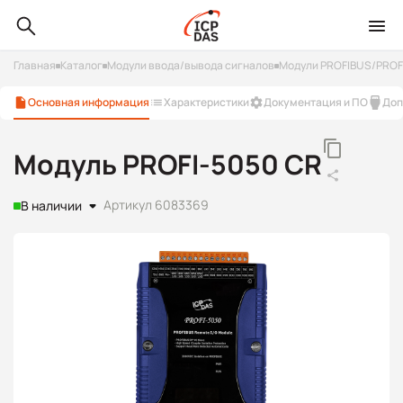
Главная
Каталог
Модули ввода/вывода сигналов
Модули PROFIBUS/PROF
Основная информация
Характеристики
Документация и ПО
Доп
Модуль PROFI-5050 CR
Артикул 6083369
В наличии