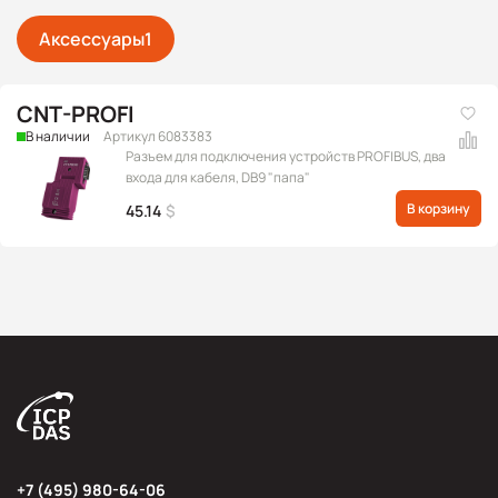
Аксессуары
1
CNT-PROFI
В наличии
Артикул 6083383
Разъем для подключения устройств PROFIBUS, два
входа для кабеля, DB9 "папа"
В корзину
45.14
$
+7 (495) 980-64-06