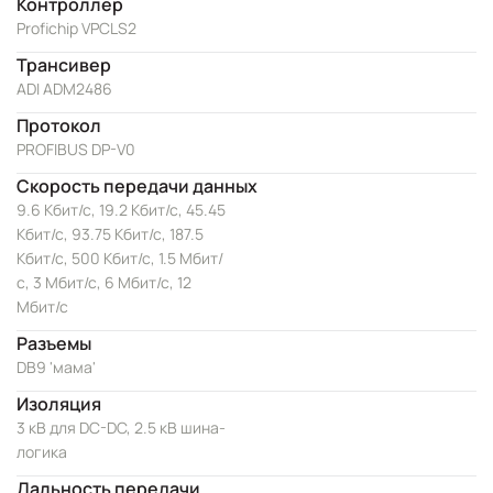
Контроллер
Profichip VPCLS2
Трансивер
ADI ADM2486
Протокол
PROFIBUS DP-V0
Скорость передачи данных
9.6 Кбит/с, 19.2 Кбит/с, 45.45
Кбит/с, 93.75 Кбит/с, 187.5
Кбит/с, 500 Кбит/с, 1.5 Мбит/
с, 3 Мбит/с, 6 Мбит/с, 12
Мбит/с
Разъемы
DB9 'мама'
Изоляция
3 кВ для DC-DC, 2.5 кВ шина-
логика
Дальность передачи