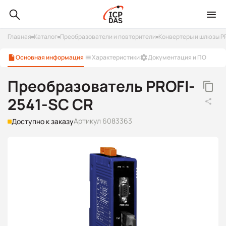
Главная
Каталог
Преобразователи и повторители
Конвертеры и шлюзы P
Основная информация
Характеристики
Документация и ПО
Преобразователь PROFI-
2541-SC CR
Артикул 6083363
Доступно к заказу