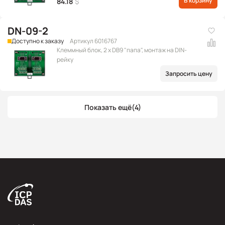
В корзину
84.18
$
DN-09-2
Доступно к заказу
Артикул 6016767
Клеммный блок, 2 x DB9 "папа", монтаж на DIN-
рейку
Запросить цену
Показать ещё
(4)