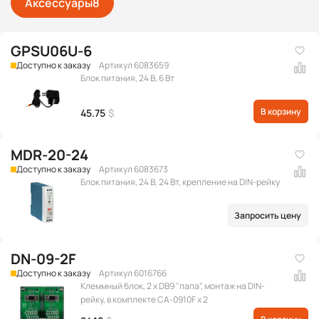
Аксессуары
8
GPSU06U-6
Доступно к заказу
Артикул 6083659
Блок питания, 24 В, 6 Вт
В корзину
45.75
$
MDR-20-24
Доступно к заказу
Артикул 6083673
Блок питания, 24 В, 24 Вт, крепление на DIN-рейку
Запросить цену
DN-09-2F
Доступно к заказу
Артикул 6016766
Клеммный блок, 2 x DB9 "папа", монтаж на DIN-
рейку, в комплекте CA-0910F x 2