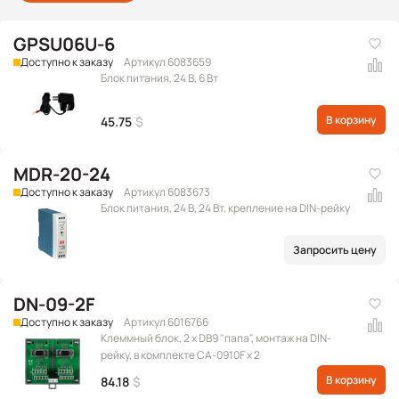
GPSU06U-6
Доступно к заказу
Артикул 6083659
Блок питания, 24 В, 6 Вт
В корзину
45.75
$
MDR-20-24
Доступно к заказу
Артикул 6083673
Блок питания, 24 В, 24 Вт, крепление на DIN-рейку
Запросить цену
DN-09-2F
Доступно к заказу
Артикул 6016766
Клеммный блок, 2 x DB9 "папа", монтаж на DIN-
рейку, в комплекте CA-0910F x 2
В корзину
84.18
$