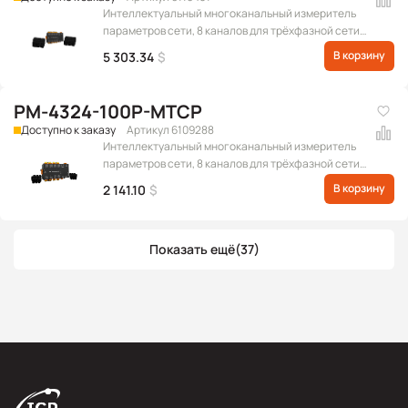
Интеллектуальный многоканальный измеритель
параметров сети, 8 каналов для трёхфазной сети
или 24 канала для однофазной сети, Modbus TCP, в
В корзину
5 303.34
$
комплекте токовое кольцо 300 А
PM-4324-100P-MTCP
Доступно к заказу
Артикул 6109288
Интеллектуальный многоканальный измеритель
параметров сети, 8 каналов для трёхфазной сети
или 24 канала для однофазной сети, Modbus TCP, в
В корзину
2 141.10
$
комплекте токовое кольцо 60 А
Показать ещё
(37)