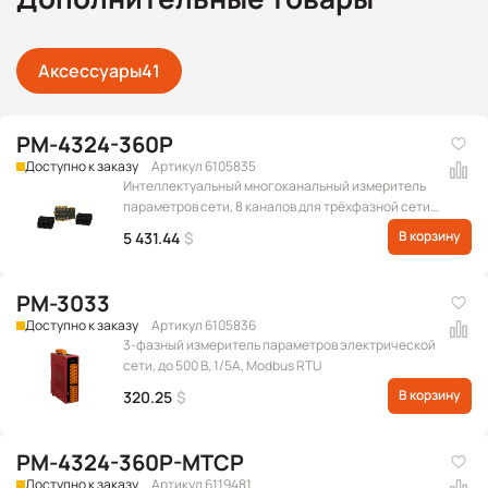
Аксессуары
41
PM-4324-360P
Доступно к заказу
Артикул 6105835
Интеллектуальный многоканальный измеритель
параметров сети, 8 каналов для трёхфазной сети
или 24 канала для однофазной сети, Modbus RTU, в
В корзину
5 431.44
$
комплекте токовое кольцо 300 А
PM-3033
Доступно к заказу
Артикул 6105836
3-фазный измеритель параметров электрической
сети, до 500 В, 1/5А, Modbus RTU
В корзину
320.25
$
PM-4324-360P-MTCP
Доступно к заказу
Артикул 6119481