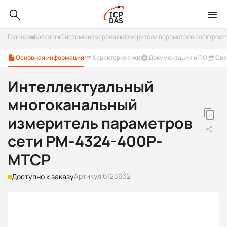
Главная
Каталог
Системы измерения
Измерители параметров электросе
Основная информация
Характеристики
Документация и ПО
Свя
Интеллектуальный
многоканальный
измеритель параметров
сети PM-4324-400P-
MTCP
Артикул 6123632
Доступно к заказу