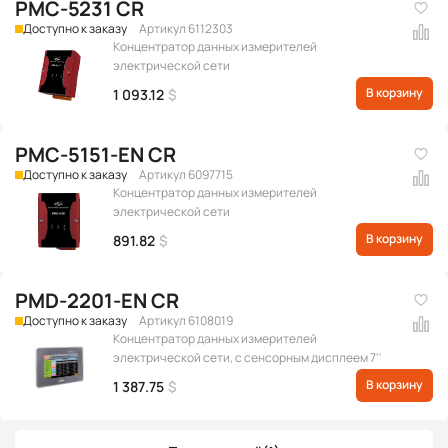
PMC-5231 CR
Доступно к заказу
Артикул 6112303
Концентратор данных измерителей
электрической сети
В корзину
1 093.12
$
PMC-5151-EN CR
Доступно к заказу
Артикул 6097715
Концентратор данных измерителей
электрической сети
В корзину
891.82
$
PMD-2201-EN CR
Доступно к заказу
Артикул 6108019
Концентратор данных измерителей
электрической сети, с сенсорным дисплеем 7''
В корзину
1 387.75
$