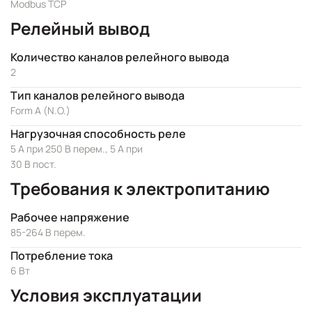
Modbus TCP
Релейный вывод
Количество каналов релейного вывода
2
Тип каналов релейного вывода
Form A (N.O.)
Нагрузочная способность реле
5 А при 250 В перем., 5 А при
30 В пост.
Требования к электропитанию
Рабочее напряжение
85-264 В перем.
Потребление тока
6 Вт
Условия эксплуатации