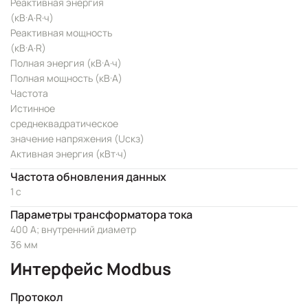
Реактивная энергия
(кВ·А·R·ч)
Реактивная мощность
(кВ·А·R)
Полная энергия (кВ·А·ч)
Полная мощность (кВ·А)
Частота
Истинное
среднеквадратическое
значение напряжения (Uскз)
Активная энергия (кВт·ч)
Частота обновления данных
1 с
Параметры трансформатора тока
400 А; внутренний диаметр
36 мм
Интерфейс Modbus
Протокол