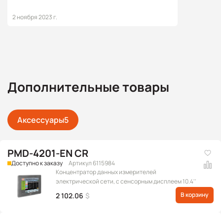
2 ноября 2023 г.
Дополнительные товары
Аксессуары
5
PMD-4201-EN CR
Доступно к заказу
Артикул 6115984
Концентратор данных измерителей
электрической сети, с сенсорным дисплеем 10.4''
В корзину
2 102.06
$