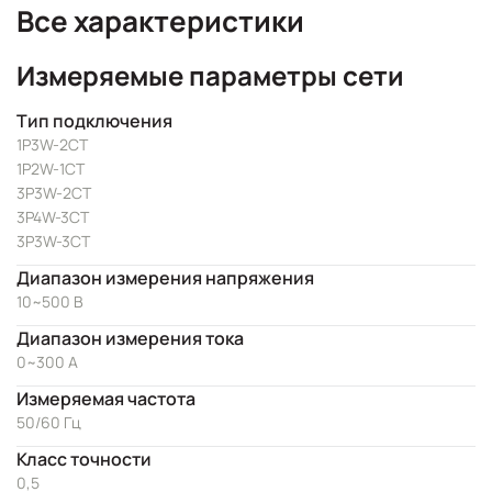
Все характеристики
Измеряемые параметры сети
Тип подключения
1P3W-2CT
1P2W-1CT
3P3W-2CT
3P4W-3CT
3P3W-3CT
Диапазон измерения напряжения
10~500 В
Диапазон измерения тока
0~300 А
Измеряемая частота
50/60 Гц
Класс точности
0,5