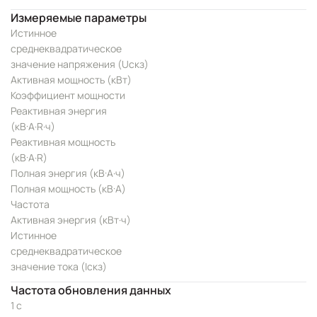
Измеряемые параметры
Истинное
среднеквадратическое
значение напряжения (Uскз)
Активная мощность (кВт)
Коэффициент мощности
Реактивная энергия
(кВ·А·R·ч)
Реактивная мощность
(кВ·А·R)
Полная энергия (кВ·А·ч)
Полная мощность (кВ·А)
Частота
Активная энергия (кВт·ч)
Истинное
среднеквадратическое
значение тока (Iскз)
Частота обновления данных
1 с