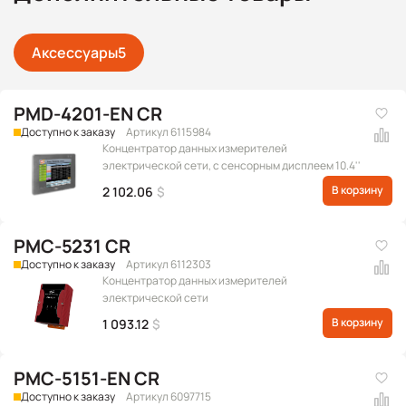
Аксессуары
5
PMD-4201-EN CR
Доступно к заказу
Артикул 6115984
Концентратор данных измерителей
электрической сети, с сенсорным дисплеем 10.4''
В корзину
2 102.06
$
PMC-5231 CR
Доступно к заказу
Артикул 6112303
Концентратор данных измерителей
электрической сети
В корзину
1 093.12
$
PMC-5151-EN CR
Доступно к заказу
Артикул 6097715