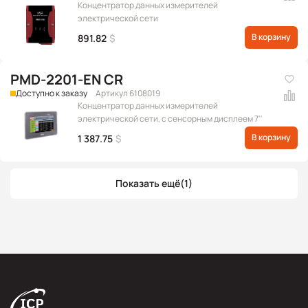
Концентратор данных измерителей
электрической сети
В корзину
891.82
$
PMD-2201-EN CR
Доступно к заказу
Артикул 6108019
Концентратор данных измерителей
электрической сети, с сенсорным дисплеем 7''
В корзину
1 387.75
$
Показать ещё
(1)