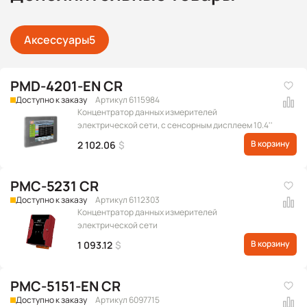
Аксессуары
5
PMD-4201-EN CR
Доступно к заказу
Артикул 6115984
Концентратор данных измерителей
электрической сети, с сенсорным дисплеем 10.4''
В корзину
2 102.06
$
PMC-5231 CR
Доступно к заказу
Артикул 6112303
Концентратор данных измерителей
электрической сети
В корзину
1 093.12
$
PMC-5151-EN CR
Доступно к заказу
Артикул 6097715