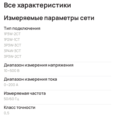
Все характеристики
Измеряемые параметры сети
Тип подключения
1P3W-2CT
1P2W-1CT
3P3W-3CT
3P4W-3CT
3P3W-2CT
Диапазон измерения напряжения
10~500 В
Диапазон измерения тока
0~200 А
Измеряемая частота
50/60 Гц
Класс точности
0,5