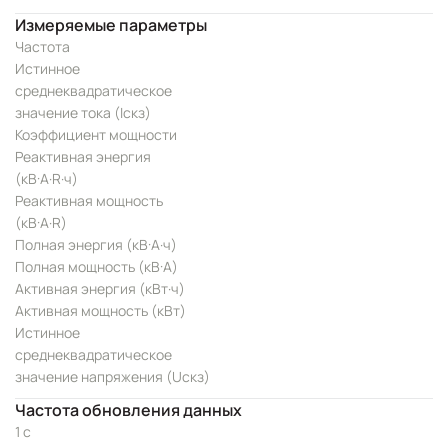
Измеряемые параметры
Частота
Истинное
среднеквадратическое
значение тока (Iскз)
Коэффициент мощности
Реактивная энергия
(кВ·А·R·ч)
Реактивная мощность
(кВ·А·R)
Полная энергия (кВ·А·ч)
Полная мощность (кВ·А)
Активная энергия (кВт·ч)
Активная мощность (кВт)
Истинное
среднеквадратическое
значение напряжения (Uскз)
Частота обновления данных
1 с