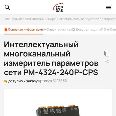
Главная
Каталог
Системы измерения
Измерители параметров электросе
Основная информация
Характеристики
Документация и ПО
Свя
Интеллектуальный
многоканальный
измеритель параметров
сети PM-4324-240P-CPS
Артикул 6123635
Доступно к заказу