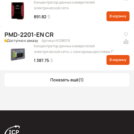
Концентратор данных измерителей
электрической сети
В корзину
891.82
$
PMD-2201-EN CR
Доступно к заказу
Артикул 6108019
Концентратор данных измерителей
электрической сети, с сенсорным дисплеем 7''
В корзину
1 387.75
$
Показать ещё
(1)