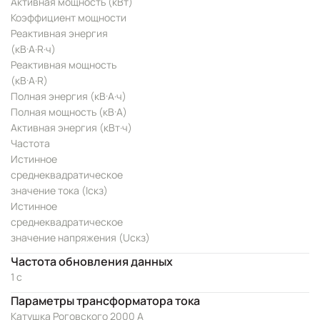
Активная мощность (кВт)
Коэффициент мощности
Реактивная энергия
(кВ·А·R·ч)
Реактивная мощность
(кВ·А·R)
Полная энергия (кВ·А·ч)
Полная мощность (кВ·А)
Активная энергия (кВт·ч)
Частота
Истинное
среднеквадратическое
значение тока (Iскз)
Истинное
среднеквадратическое
значение напряжения (Uскз)
Частота обновления данных
1 с
Параметры трансформатора тока
Катушка Роговского 2000 А