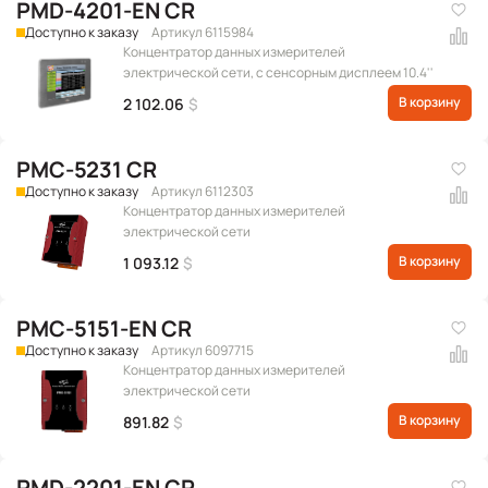
PMD-4201-EN CR
Доступно к заказу
Артикул 6115984
Концентратор данных измерителей
электрической сети, с сенсорным дисплеем 10.4''
В корзину
2 102.06
$
PMC-5231 CR
Доступно к заказу
Артикул 6112303
Концентратор данных измерителей
электрической сети
В корзину
1 093.12
$
PMC-5151-EN CR
Доступно к заказу
Артикул 6097715
Концентратор данных измерителей
электрической сети
В корзину
891.82
$
PMD-2201-EN CR