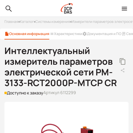
Главная
Каталог
Системы измерения
Измерители параметров электросе
Основная информация
Характеристики
Документация и ПО
Свя
Интеллектуальный
измеритель параметров
электрической сети PM-
3133-RCT2000P-MTCP CR
Артикул 6112299
Доступно к заказу