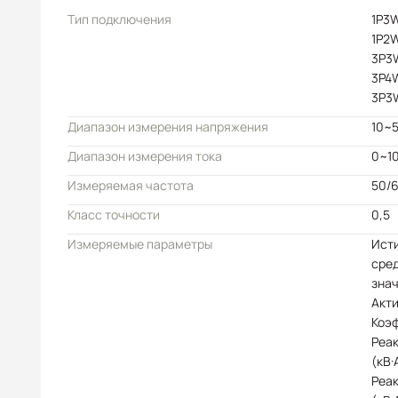
Тип подключения
1P3
1P2
3P3
3P4
3P3
Диапазон измерения напряжения
10~
Диапазон измерения тока
0~1
Измеряемая частота
50/6
Класс точности
0,5
Измеряемые параметры
Ист
сре
знач
Акти
Коэ
Реа
(кВ·
Реа