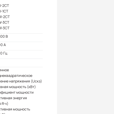
W-2CT
W-1CT
W-2CT
W-3CT
W-3CT
500 В
00 А
0 Гц
инное
днеквадратическое
ение напряжения (Uскз)
вная мощность (кВт)
ффициент мощности
ктивная энергия
А·R·ч)
ктивная мощность