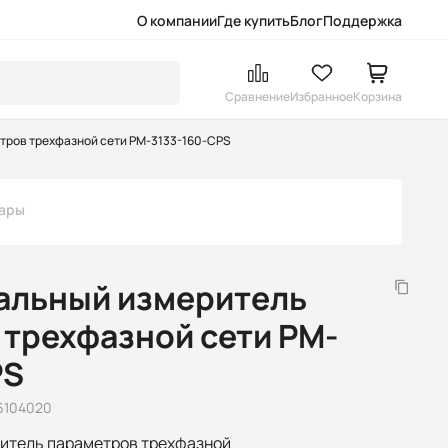
О компании
Где купить
Блог
Поддержка
Сравнение
Избранное
Корзина
тров трехфазной сети PM-3133-160-CPS
вары
альный измеритель
 трехфазной сети PM-
PS
6104020
итель параметров трехфазной