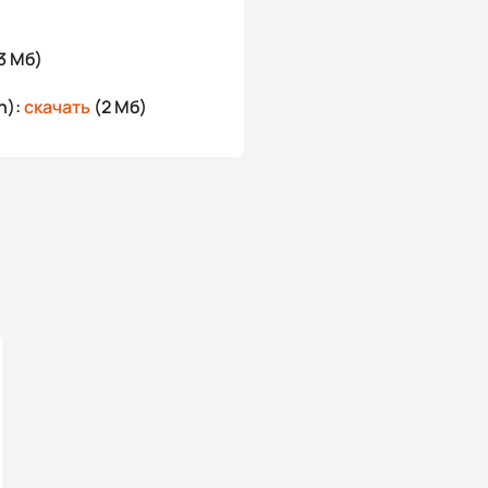
3 Мб)
n):
скачать
(2 Мб)