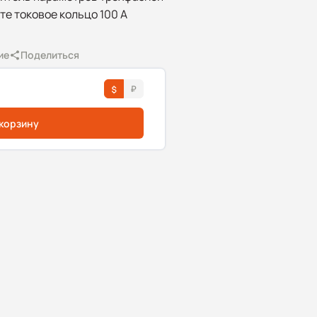
те токовое кольцо 100 А
ие
Поделиться
 корзину