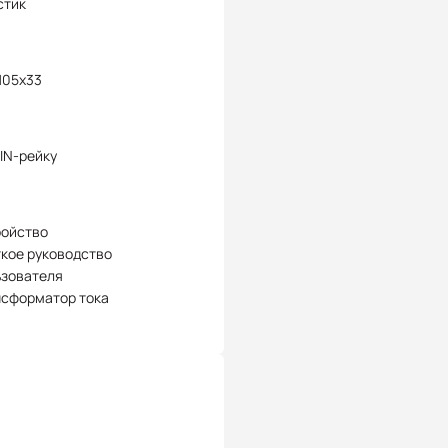
стик
105х33
IN-рейку
ройство
кое руководство
ьзователя
нсформатор тока