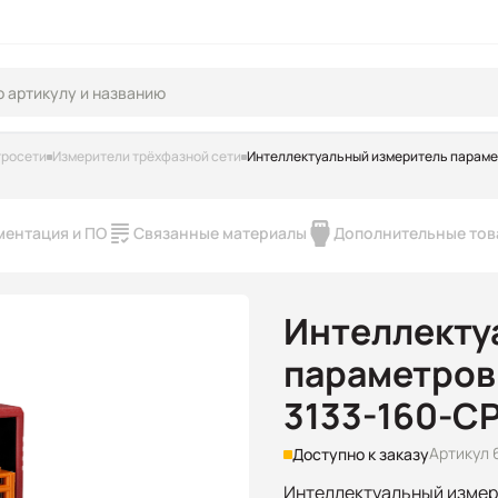
тросети
Измерители трёхфазной сети
Интеллектуальный измеритель параме
ментация и ПО
Связанные материалы
Дополнительные то
Интеллекту
параметров
3133-160-C
Артикул 
Доступно к заказу
Интеллектуальный измер