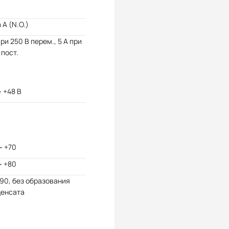
 A (N.O.)
при 250 В перем., 5 А при
 пост.
~ +48 В
~ +70
~ +80
 90, без образования
денсата