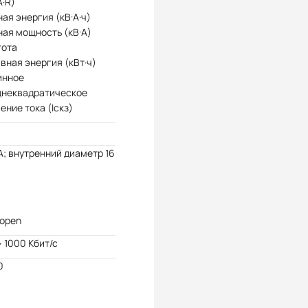
А·R)
ая энергия (кВ·А·ч)
ая мощность (кВ·А)
тота
вная энергия (кВт·ч)
инное
днеквадратическое
ение тока (Iскз)
А; внутренний диаметр 16
open
~ 1000 Кбит/с
0