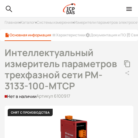
Главная
Каталог
Системы измерения
Измерители параметров электросе
Основная информация
Характеристики
Документация и ПО
Свя
Интеллектуальный
измеритель параметров
трехфазной сети PM-
3133-100-MTCP
Артикул 6100917
Нет в наличии
СНЯТ С ПРОИЗВОДСТВА