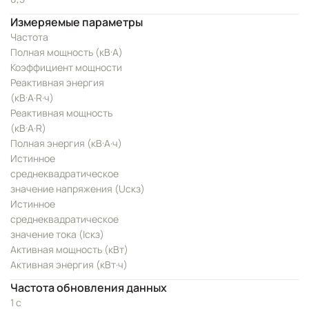
Измеряемые параметры
Частота
Полная мощность (кВ·А)
Коэффициент мощности
Реактивная энергия
(кВ·А·R·ч)
Реактивная мощность
(кВ·А·R)
Полная энергия (кВ·А·ч)
Истинное
среднеквадратическое
значение напряжения (Uскз)
Истинное
среднеквадратическое
значение тока (Iскз)
Активная мощность (кВт)
Активная энергия (кВт·ч)
Частота обновления данных
1 с