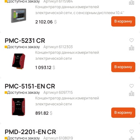
Доступно к заказу
Артикул 6115984
Концентратор данных измерителей
электрической сети, с сенсорным дисплеем 10.4''
В корзину
2 102.06
$
PMC-5231 CR
Доступно к заказу
Артикул 6112303
Концентратор данных измерителей
электрической сети
В корзину
1 093.12
$
PMC-5151-EN CR
Доступно к заказу
Артикул 6097715
Концентратор данных измерителей
электрической сети
В корзину
891.82
$
PMD-2201-EN CR
Доступно к заказу
Артикул 6108019