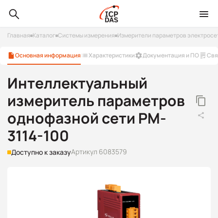
Главная
Каталог
Системы измерения
Измерители параметров электросе
Основная информация
Характеристики
Документация и ПО
Свя
Интеллектуальный
измеритель параметров
однофазной сети PM-
3114-100
Артикул 6083579
Доступно к заказу