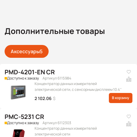
Дополнительные товары
Аксессуары
5
PMD-4201-EN CR
Доступно к заказу
Артикул 6115984
Концентратор данных измерителей
электрической сети, с сенсорным дисплеем 10.4''
В корзину
2 102.06
$
PMC-5231 CR
Доступно к заказу
Артикул 6112303
Концентратор данных измерителей
электрической сети