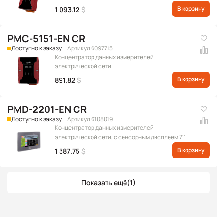
В корзину
1 093.12
$
PMC-5151-EN CR
Доступно к заказу
Артикул 6097715
Концентратор данных измерителей
электрической сети
В корзину
891.82
$
PMD-2201-EN CR
Доступно к заказу
Артикул 6108019
Концентратор данных измерителей
электрической сети, с сенсорным дисплеем 7''
В корзину
1 387.75
$
Показать ещё
(1)