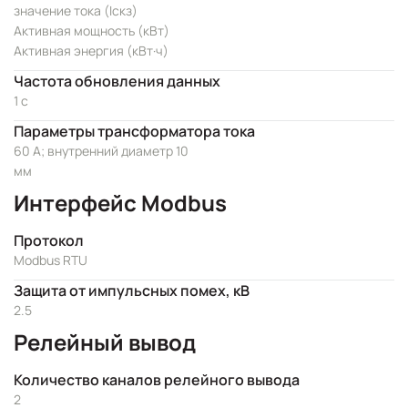
значение тока (Iскз)
Активная мощность (кВт)
Активная энергия (кВт·ч)
Частота обновления данных
1 с
Параметры трансформатора тока
60 А; внутренний диаметр 10
мм
Интерфейс Modbus
Протокол
Modbus RTU
Защита от импульсных помех, кВ
2.5
Релейный вывод
Количество каналов релейного вывода
2