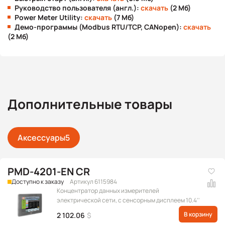
Руководство пользователя (англ.):
скачать
(2 Мб)
Power Meter Utility:
скачать
(7 Мб)
Демо-программы (Modbus RTU/TCP, CANopen):
скачать
(2 Мб)
Дополнительные товары
Аксессуары
5
PMD-4201-EN CR
Доступно к заказу
Артикул 6115984
Концентратор данных измерителей
электрической сети, с сенсорным дисплеем 10.4''
В корзину
2 102.06
$