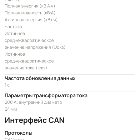
Полная энергия (кВ·А·ч)
Полная мощность (кВ·А)
Активная энергия (кВт·ч)
Частота
Истинное
среднеквадратическое
значение напряжения (Uскз)
Истинное
среднеквадратическое
значение тока (Iскз)
Частота обновления данных
1 с
Параметры трансформатора тока
200 А; внутренний диаметр
24 мм
Интерфейс CAN
Протоколы
CANopen