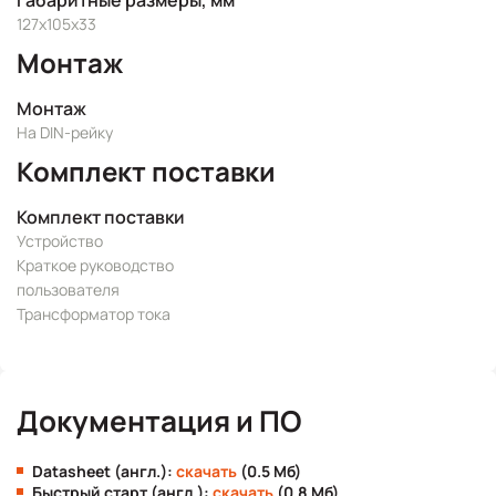
Габаритные размеры, мм
127х105х33
Монтаж
Монтаж
На DIN-рейку
Комплект поставки
Комплект поставки
Устройство
Краткое руководство
пользователя
Трансформатор тока
Документация и ПО
Datasheet (англ.):
скачать
(0.5 Мб)
Быстрый старт (англ.):
скачать
(0.8 Мб)