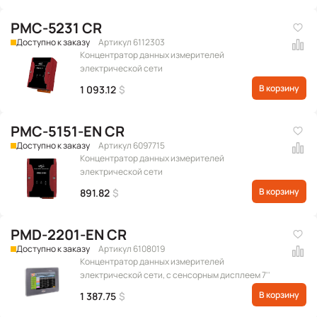
PMC-5231 CR
Доступно к заказу
Артикул 6112303
Концентратор данных измерителей
электрической сети
В корзину
1 093.12
$
PMC-5151-EN CR
Доступно к заказу
Артикул 6097715
Концентратор данных измерителей
электрической сети
В корзину
891.82
$
PMD-2201-EN CR
Доступно к заказу
Артикул 6108019
Концентратор данных измерителей
электрической сети, с сенсорным дисплеем 7''
В корзину
1 387.75
$