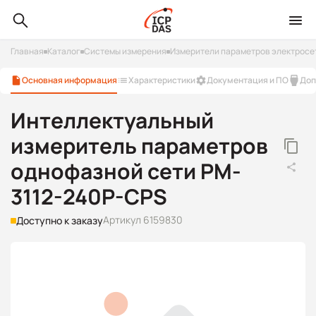
Главная
Каталог
Системы измерения
Измерители параметров электросе
Основная информация
Характеристики
Документация и ПО
Доп
Интеллектуальный
измеритель параметров
однофазной сети PM-
3112-240P-CPS
Артикул 6159830
Доступно к заказу