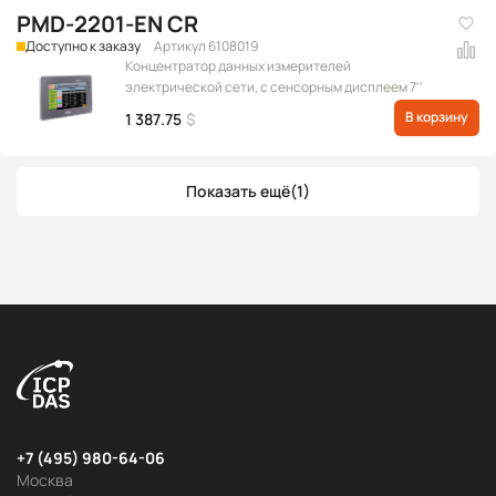
PMD-2201-EN CR
Доступно к заказу
Артикул 6108019
Концентратор данных измерителей
электрической сети, с сенсорным дисплеем 7''
В корзину
1 387.75
$
Показать ещё
(1)
+7 (495) 980-64-06
Москва