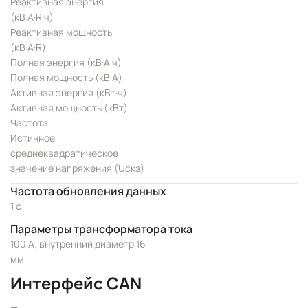
Реактивная энергия
(кВ·А·R·ч)
Реактивная мощность
(кВ·А·R)
Полная энергия (кВ·А·ч)
Полная мощность (кВ·А)
Активная энергия (кВт·ч)
Активная мощность (кВт)
Частота
Истинное
среднеквадратическое
значение напряжения (Uскз)
Частота обновления данных
1 с
Параметры трансформатора тока
100 А; внутренний диаметр 16
мм
Интерфейс CAN