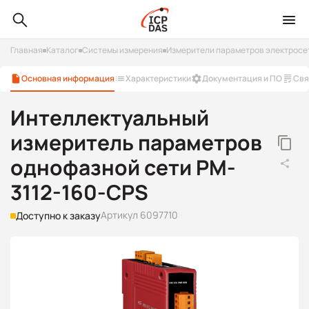
Главная
Каталог
Системы измерения
Измерители параметров электросе
Основная информация
Характеристики
Документация и ПО
Свя
Интеллектуальный
измеритель параметров
однофазной сети PM-
3112-160-CPS
Артикул 6097710
Доступно к заказу