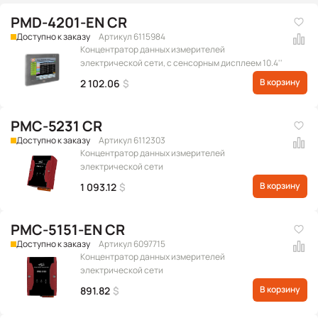
PMD-4201-EN CR
Доступно к заказу
Артикул 6115984
Концентратор данных измерителей
электрической сети, с сенсорным дисплеем 10.4''
В корзину
2 102.06
$
PMC-5231 CR
Доступно к заказу
Артикул 6112303
Концентратор данных измерителей
электрической сети
В корзину
1 093.12
$
PMC-5151-EN CR
Доступно к заказу
Артикул 6097715
Концентратор данных измерителей
электрической сети
В корзину
891.82
$