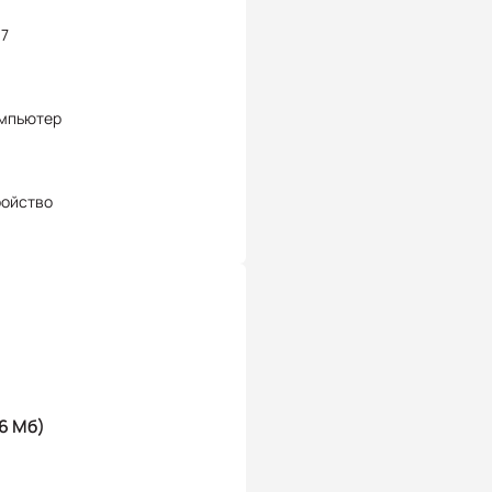
37
омпьютер
ройство
6 Мб)