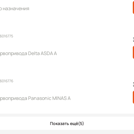
о назначения
 6016775
рвопривода Delta ASDA A
 6016776
ервопривода Panasonic MINAS A
Показать ещё
(5)