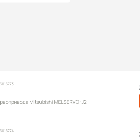
 6016773
R
ервопривода Mitsubishi MELSERVO-J2
 6016774