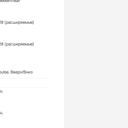
рементный
28 (расширяемые)
28 (расширяемые)
pulse, Вверх/Вниз
Гц
Гц