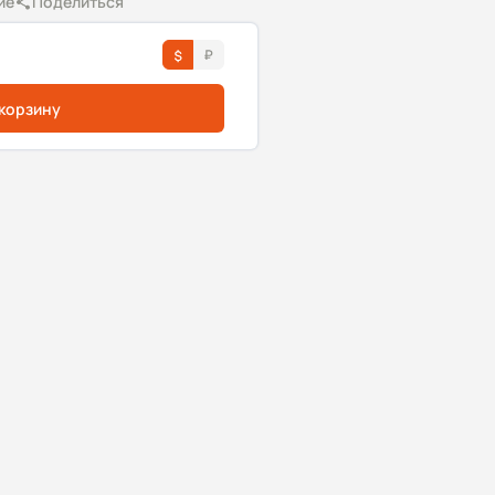
ие
Поделиться
 корзину