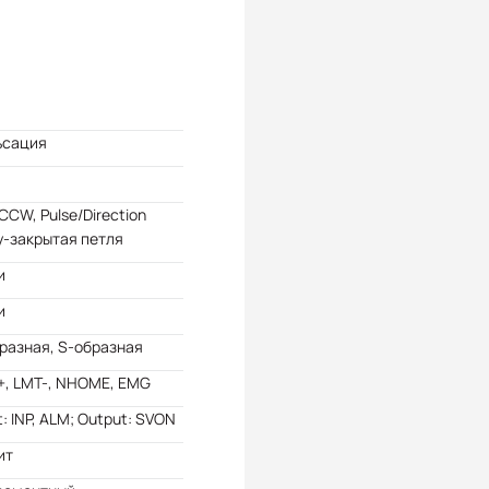
ьсация
CW, Pulse/Direction
у-закрытая петля
и
и
разная, S-образная
+, LMT-, NHOME, EMG
t: INP, ALM; Output: SVON
ит