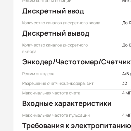
Режим контроля позиции
Инк
Дискретный ввод
Количество каналов дискретного ввода
До 1
Дискретный вывод
Количество каналов дискретного
До 1
вывода
Энкодер/Частотомер/Счетчик
Режим энкодера
A/B 
Разрешение счетчика/энкодера, бит
32
Максимальная частота счета
4 М
Входные характеристики
Максимальная частота пульсаций
4 М
Требования к электропитанию