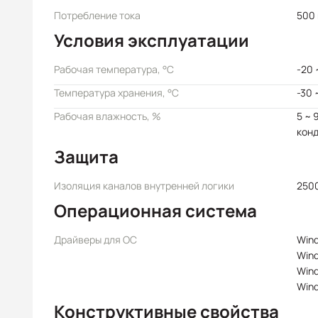
Потребление тока
500 
Условия эксплуатации
Рабочая температура, °C
-20 
Температура хранения, °C
-30 
Рабочая влажность, %
5 ~ 
кон
Защита
Изоляция каналов внутренней логики
250
Операционная система
Драйверы для ОС
Wind
Win
Win
Win
Конструктивные свойства