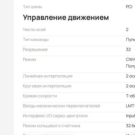
Тип шины
PCI
Управление движением
Число осей
2
Тип команды
Пул
Разрешение
32
Режим
CW/C
Пол
Линейная интерполяция
2 ос
Круговая интерполяция
2 ос
Кривая скорости
Т-об
Вводы механических переключателей
LMT
Интерфейс I/O серво-двигателя
Inpu
Режим кольцевого счетчика
32 б