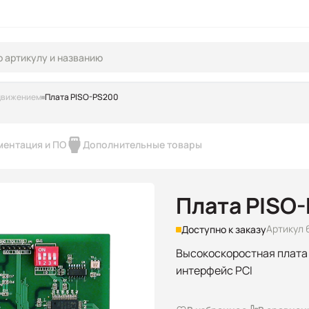
движением
Плата PISO-PS200
ментация и ПО
Дополнительные товары
Плата PISO
Артикул 6
Доступно к заказу
Высокоскоростная плата 
интерфейс PCI