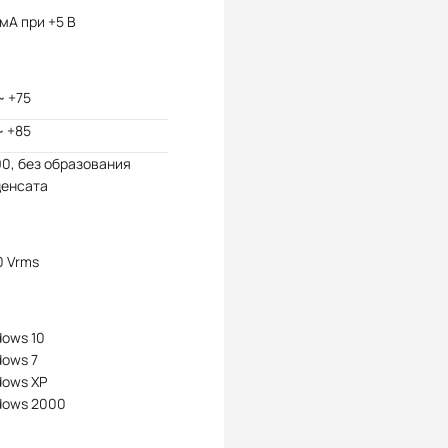
мА при +5 В
~ +75
~ +85
90, без образования
денсата
0 Vrms
ows 10
dows 7
dows XP
dows 2000