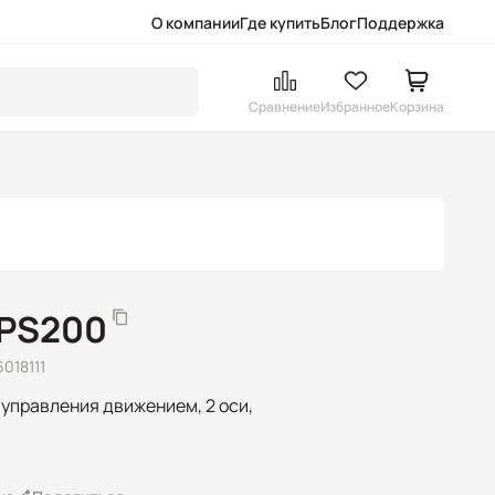
О компании
Где купить
Блог
Поддержка
Сравнение
Избранное
Корзина
-PS200
018111
управления движением, 2 оси,