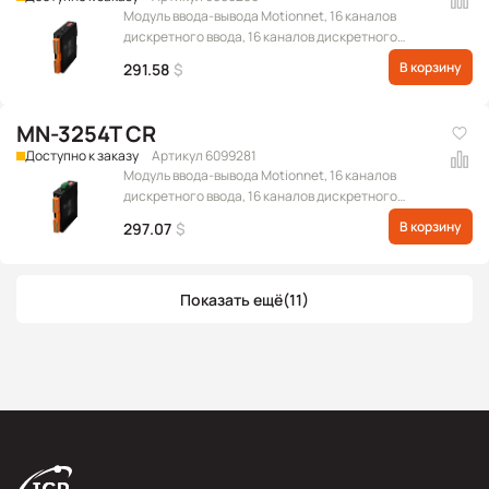
Модуль ввода-вывода Motionnet, 16 каналов
дискретного ввода, 16 каналов дискретного
вывода, разъем RJ-45 для коммуникационного
В корзину
291.58
$
интерфейса
MN-3254T CR
Доступно к заказу
Артикул 6099281
Модуль ввода-вывода Motionnet, 16 каналов
дискретного ввода, 16 каналов дискретного
вывода, терминальный клеммный блок для
В корзину
297.07
$
коммуникационного интерфейса
Показать ещё
(11)