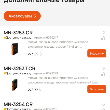
Аксессуары
15
MN-3253 CR
Доступно к заказу
Артикул 6099247
Модуль ввода-вывода Motionnet, 32 канала
дискретного ввода, разъем RJ-45 для
коммуникационного интерфейса
В корзину
273.89
$
MN-3253T CR
Доступно к заказу
Артикул 6099279
Модуль ввода-вывода Motionnet, 32 канала
дискретного ввода, терминальный клеммный блок
для коммуникационного интерфейса
В корзину
278.77
$
MN-3254 CR
Доступно к заказу
Артикул 6099280