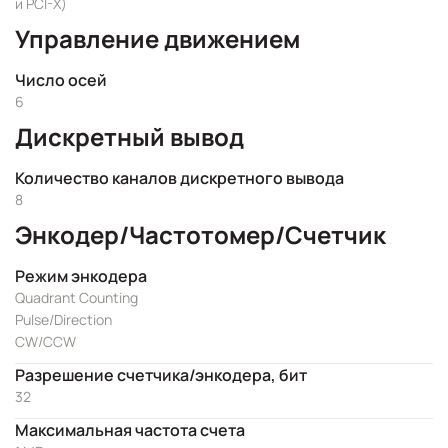
и PCI-X)
Управление движением
Число осей
6
Дискретный вывод
Количество каналов дискретного вывода
8
Энкодер/Частотомер/Счетчик
Режим энкодера
Quadrant Counting
Pulse/Direction
CW/CCW
Разрешение счетчика/энкодера, бит
32
Максимальная частота счета