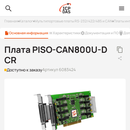
Главная
Каталог
Мультипортовые платы RS-232/422/485 и CAN
Платы ин
Основная информация
Характеристики
Документация и ПО
Доп
Плата PISO-CAN800U-D
CR
Артикул 6083424
Доступно к заказу