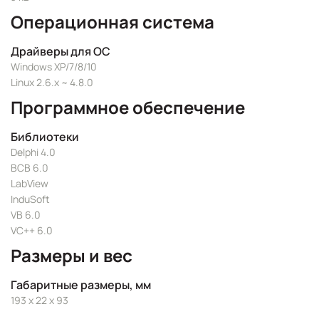
Операционная система
Драйверы для ОС
Windows XP/7/8/10
Linux 2.6.x ~ 4.8.0
Программное обеспечение
Библиотеки
Delphi 4.0
BCB 6.0
LabView
InduSoft
VB 6.0
VC++ 6.0
Размеры и вес
Габаритные размеры, мм
193 x 22 x 93