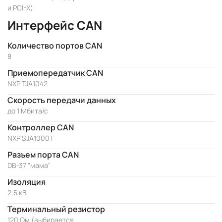
и PCI-X)
Интерфейс CAN
Количество портов CAN
8
Приемопередатчик CAN
NXP TJA1042
Скорость передачи данных
до 1 Мбита/с
Контроллер CAN
NXP SJA1000T
Разъем порта CAN
DB-37 "мама"
Изоляция
2.5 кВ
Терминальный резистор
120 Ом (выбирается