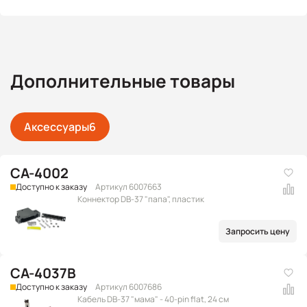
Дополнительные товары
Аксессуары
6
CA-4002
Доступно к заказу
Артикул 6007663
Коннектор DB-37 "папа", пластик
Запросить цену
CA-4037B
Доступно к заказу
Артикул 6007686
Кабель DB-37 "мама" - 40-pin flat, 24 см