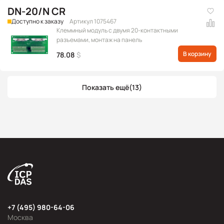
DN-20/N CR
Доступно к заказу
Артикул 1075467
Клеммный модуль с двумя 20-контактными
разъемами, монтаж на панель
В корзину
78.08
$
Показать ещё
(13)
+7 (495) 980-64-06
Москва