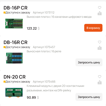
DB-16P CR
Доступно к заказу
Артикул 1073112
Выносная плата с 16 каналами цифрового ввода
В корзину
123.22
$
DB-16R CR
Доступно к заказу
Артикул 1075457
Выносная плата с 16 реле
Запросить цену
DN-20 CR
Доступно к заказу
Артикул 1075466
Клеммный модуль с двумя 20-контактными
разъемами, монтаж на DIN-рейку
Запросить цену
90.89
$