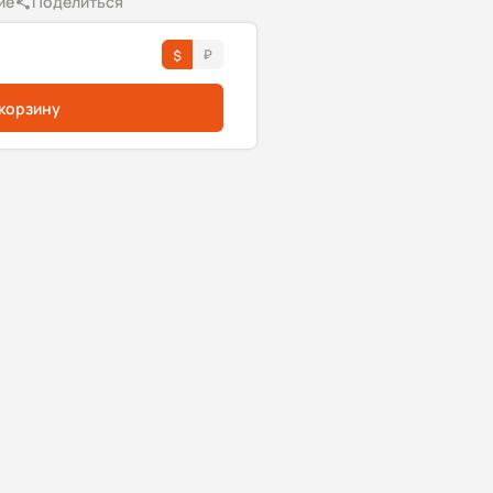
ие
Поделиться
 корзину