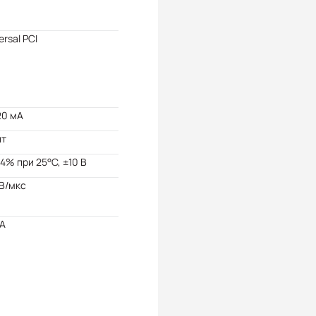
ersal PCI
20 мА
ит
4% при 25°C, ±10 В
 В/мкс
мА