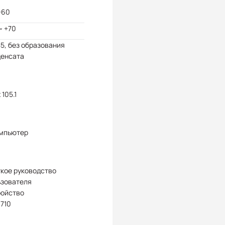
+60
~ +70
85, без образования
денсата
 105.1
омпьютер
кое руководство
ьзователя
ройство
710