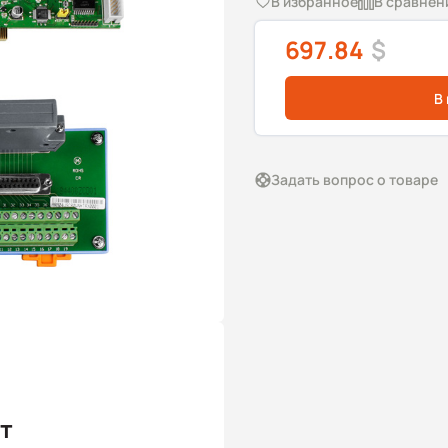
В избранное
В сравнен
697.84
$
В
Задать вопрос о товаре
т