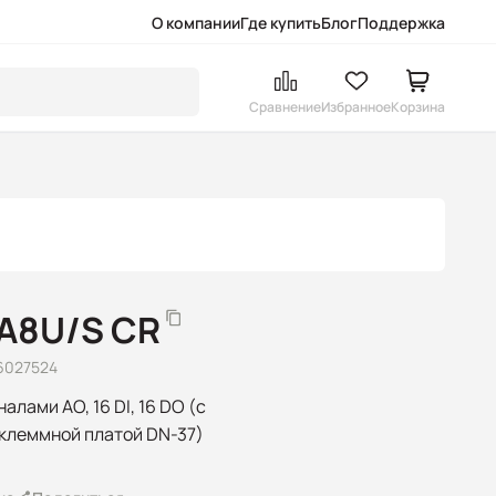
О компании
Где купить
Блог
Поддержка
Сравнение
Избранное
Корзина
DA8U/S CR
6027524
налами AO, 16 DI, 16 DO (с
 клеммной платой DN-37)