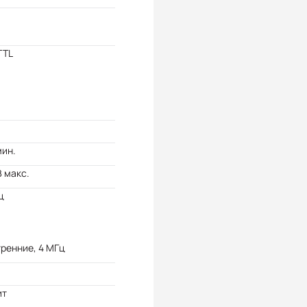
TTL
мин.
В макс.
ц
ренние, 4 МГц
ит