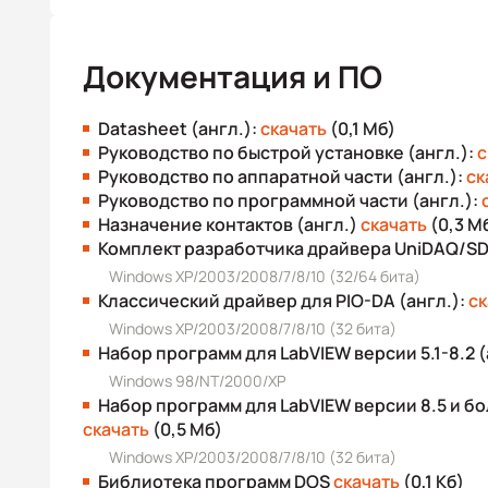
Документация и ПО
Datasheet (англ.):
скачать
(0,1 Мб)
Руководство по быстрой установке (англ.):
с
Руководство по аппаратной части (англ.):
ск
Руководство по программной части (англ.):
Назначение контактов (англ.)
скачать
(0,3 М
Комплект разработчика драйвера UniDAQ/SDK
Windows XP/2003/2008/7/8/10 (32/64 бита)
Классический драйвер для PIO-DA (англ.):
ск
Windows XP/2003/2008/7/8/10 (32 бита)
Набор программ для LabVIEW версии 5.1-8.2 (
Windows 98/NT/2000/XP
Набор программ для LabVIEW версии 8.5 и бо
скачать
(0,5 Мб)
Windows XP/2003/2008/7/8/10 (32 бита)
Библиотека программ DOS
скачать
(0,1 Кб)