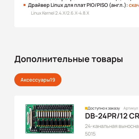
Драйвер Linux для плат PIO/PISO (англ.):
ска
Linux Kernel 2.4.X/2.6.X-4.8.X
Дополнительные товары
Аксессуары
19
Доступно к заказу
Артикул
DB-24PR/12 C
24-канальная выносная 
5015