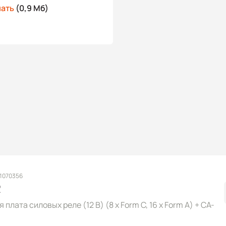
чать
(0,9 Мб)
 1070356
R
плата силовых реле (12 В) (8 x Form C, 16 x Form A) + CA-