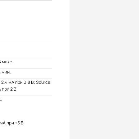
В макс.
В мин.
: 2.4 мА при 0.8 В; Source:
А при 2 В
ц
мА при +5 В