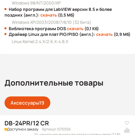
Windows 98/NT/2000/XP
Набор программ для LabVIEW версии 8.5 и более
поздних (англ.):
скачать
(0,5 Мб)
Windows XP/2003/2008/7/8/10 (32 бита)
Библиотека программ DOS
скачать
(0,1 Кб)
Драйвер Linux для плат PIO/PISO (англ.):
скачать
(0,9 Мб)
Linux Kernel 2.4.X/2.6.X-4.8.X
Дополнительные товары
Аксессуары
19
DB-24PR/12 CR
Доступно к заказу
Артикул 1070356
24-канальная выносная плата силовых реле (12 В)