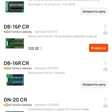
(8 x Form C, 16 x Form A) + CA-5015
Запросить цену
DB-16P CR
Доступно к заказу
Артикул 1073112
Выносная плата с 16 каналами цифрового ввода
В корзину
123.22
$
DB-16R CR
Доступно к заказу
Артикул 1075457
Выносная плата с 16 реле
Запросить цену
DN-20 CR
Доступно к заказу
Артикул 1075466
Клеммный модуль с двумя 20-контактными