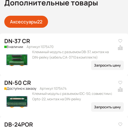
Дополнительные товары
Аксессуары
22
DN-37 CR
В наличии
Артикул 1075470
Клеммный модуль с разъемом DB-37, монтаж на
DIN-рейку (кабель CA-3710 в комплекте)
Запросить цену
DN-50 CR
Доступно к заказу
Артикул 1075474
Клемный модуль с разъемом IDC-50, совместим с
Opto-22, монтаж на DIN-рейку
Запросить цену
DB-24POR