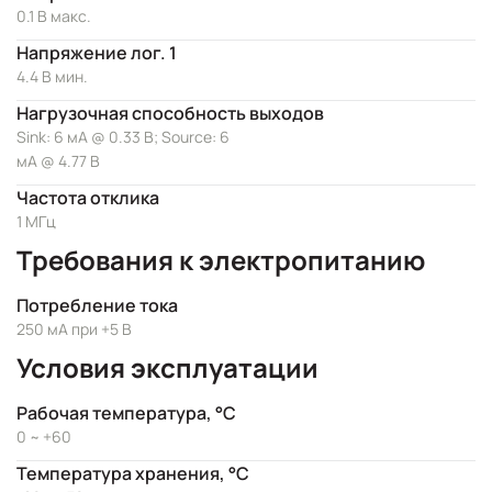
0.1 В макс.
Напряжение лог. 1
4.4 В мин.
Нагрузочная способность выходов
Sink: 6 мА @ 0.33 В; Source: 6
мА @ 4.77 В
Частота отклика
1 МГц
Требования к электропитанию
Потребление тока
250 мА при +5 В
Условия эксплуатации
Рабочая температура, °C
0 ~ +60
Температура хранения, °C