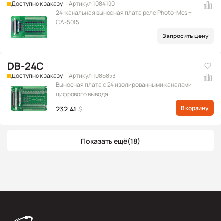
Доступно к заказу
Артикул 1084100
24-канальная выносная плата реле Photo-Mos +
CA-5015
Запросить цену
DB-24C
Доступно к заказу
Артикул 1086853
Выносная плата с 24 изолированными каналами
цифрового вывода
В корзину
232.41
$
Показать ещё
(18)