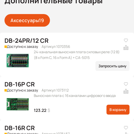
Дополнительные товары
Аксессуары
19
DB-24PR/12 CR
Доступно к заказу
Артикул 1070356
24-канальная выносная плата силовых реле (12 В)
(8 x Form C, 16 x Form A) + CA-5015
Запросить цену
DB-16P CR
Доступно к заказу
Артикул 1073112
Выносная плата с 16 каналами цифрового ввода
В корзину
123.22
$
DB-16R CR
Доступно к заказу
Артикул 1075457