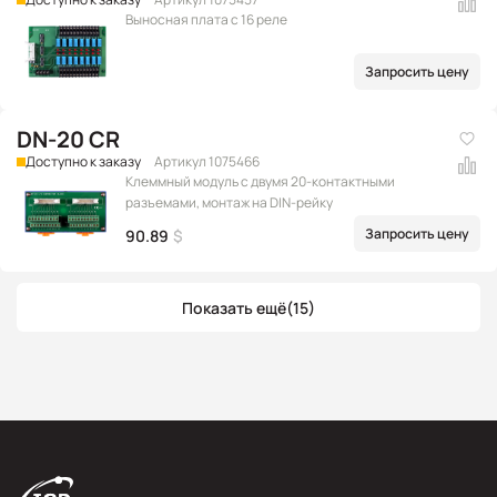
Выносная плата с 16 реле
Запросить цену
DN-20 CR
Доступно к заказу
Артикул 1075466
Клеммный модуль с двумя 20-контактными
разъемами, монтаж на DIN-рейку
Запросить цену
90.89
$
Показать ещё
(15)