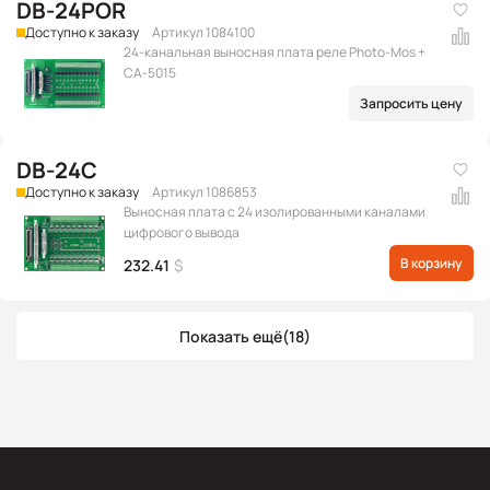
DB-24POR
Доступно к заказу
Артикул 1084100
24-канальная выносная плата реле Photo-Mos +
CA-5015
Запросить цену
DB-24C
Доступно к заказу
Артикул 1086853
Выносная плата с 24 изолированными каналами
цифрового вывода
В корзину
232.41
$
Показать ещё
(18)