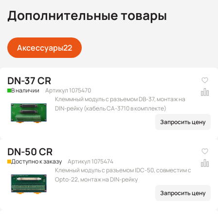
Дополнительные товары
Аксессуары
22
DN-37 CR
В наличии
Артикул 1075470
Клеммный модуль с разъемом DB-37, монтаж на
DIN-рейку (кабель CA-3710 в комплекте)
Запросить цену
DN-50 CR
Доступно к заказу
Артикул 1075474
Клемный модуль с разъемом IDC-50, совместим с
Opto-22, монтаж на DIN-рейку
Запросить цену