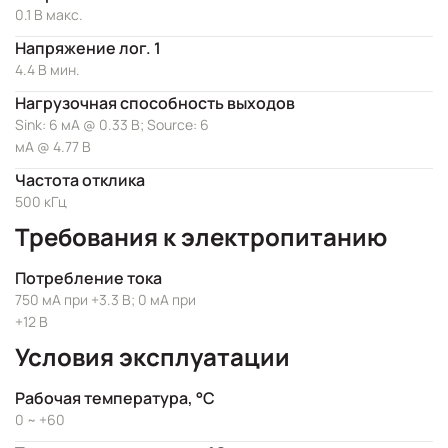
0.1 В макс.
Напряжение лог. 1
4.4 В мин.
Нагрузочная способность выходов
Sink: 6 мА @ 0.33 В; Source: 6
мА @ 4.77 В
Частота отклика
500 кГц
Требования к электропитанию
Потребление тока
750 мА при +3.3 В; 0 мА при
+12 В
Условия эксплуатации
Рабочая температура, °C
0 ~ +60